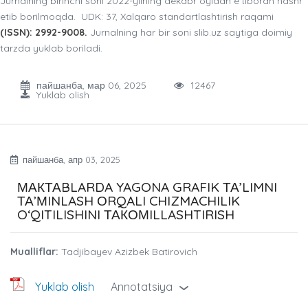
Jurnalning birinchi soni 2022-yilning dekabr oyidan e’tiboran nashr
etib borilmoqda. UDK: 37, Xalqaro standartlashtirish raqami
(ISSN): 2992-9008.
Jurnalning har bir soni slib.uz saytiga doimiy
tarzda yuklab boriladi.
пайшанба, мар 06, 2025
12467
Yuklab olish
пайшанба, апр 03, 2025
МАКТАBLARDA YAGONA GRAFIK ТА’LIMNI
ТА’МINLASH ОRQALI CHIZMACHILIK
O‘QITILISHINI ТАКОМILLASHTIRISH
Mualliflar:
Tadjibayev Azizbek Batirovich
Yuklab olish
Annotatsiya
›