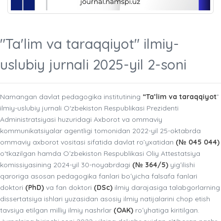
"Ta'lim va taraqqiyot" ilmiy-
uslubiy jurnali 2025-yil 2-soni
Namangan davlat pedagogika institutining
“Ta’lim va taraqqiyot
”
ilmiy-uslubiy jurnali O‘zbekiston Respublikasi Prezidenti
Administratsiyasi huzuridagi Axborot va ommaviy
kommunikatsiyalar agentligi tomonidan 2022-yil 25-oktabrda
ommaviy axborot vositasi sifatida davlat ro’yxatidan
(№ 045 044)
o‘tkazilgan hamda Oʻzbekiston Respublikasi Oliy Attestatsiya
komissiyasining 2024-yil 30-noyabrdagi
(№ 364/5)
yigʻilishi
qaroriga asosan pedagogika fanlari boʻyicha falsafa fanlari
doktori
(PhD)
va fan doktori
(DSc)
ilmiy darajasiga talabgorlarning
dissertatsiya ishlari yuzasidan asosiy ilmiy natijalarini chop etish
tavsiya etilgan milliy ilmiy nashrlar
(OAK)
roʻyhatiga kiritilgan.