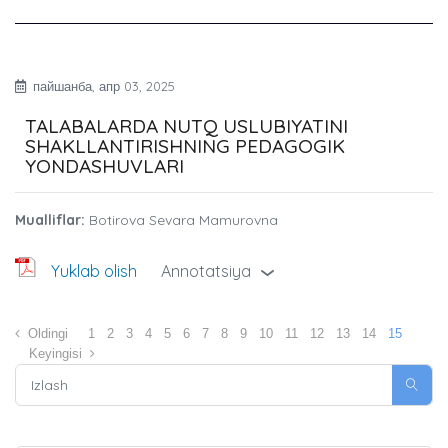
пайшанба, апр 03, 2025
TALABALARDA NUTQ USLUBIYATINI
SHAKLLANTIRISHNING PEDAGOGIK
YONDASHUVLARI
Mualliflar:
Botirova Sevara Mamurovna
Yuklab olish
Annotatsiya
›
Oldingi
1
2
3
4
5
6
7
8
9
10
11
12
13
14
15
Keyingisi