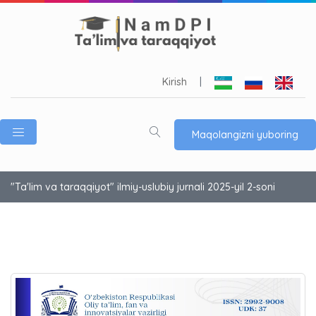
Kirish
|
Maqolangizni yuboring
"Ta'lim va taraqqiyot" ilmiy-uslubiy jurnali 2025-yil 2-soni