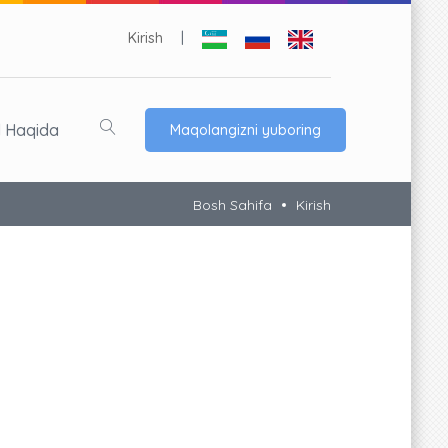
Kirish
|
l Haqida
Maqolangizni yuboring
Bosh Sahifa
Kirish