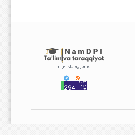
Ilmiy-uslubiy jurnali