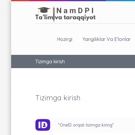
Hozirgi
Yangiliklar Va E'lonlar
Tizimga kirish
Tizimga kirish
“OneID orqali tizimga kiring”