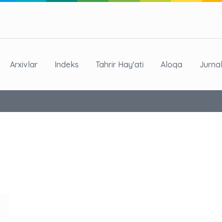
Arxivlar
Indeks
Tahrir Hay'ati
Aloqa
Jurna