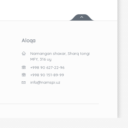
Aloqa
Namangan shaxar, Sharq tongi
MFY, 316 uy
+998 90 627-22-96
+998 90 151-89-99
info@namspi.uz