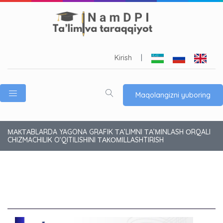
Kirish
|
Maqolangizni yuboring
МАКТАBLARDA YAGONA GRAFIK ТА’LIMNI ТА’МINLASH ОRQALI
CHIZMACHILIK O‘QITILISHINI ТАКОМILLASHTIRISH