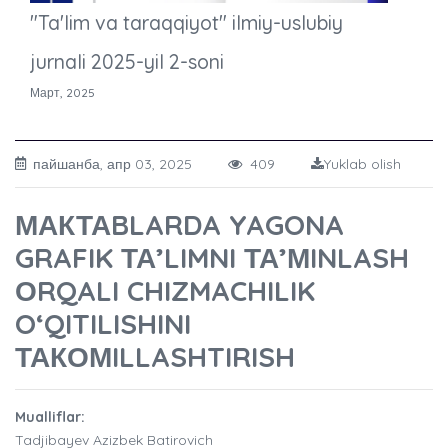
"Ta'lim va taraqqiyot" ilmiy-uslubiy
jurnali 2025-yil 2-soni
Март, 2025
пайшанба, апр 03, 2025
409
Yuklab olish
МАКТАBLARDA YAGONA
GRAFIK ТА’LIMNI ТА’МINLASH
ОRQALI CHIZMACHILIK
O‘QITILISHINI
ТАКОМILLASHTIRISH
Mualliflar:
Tadjibayev Azizbek Batirovich