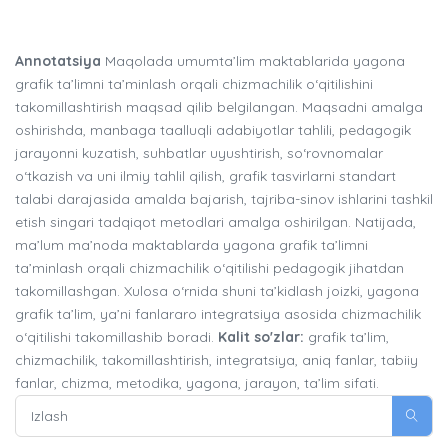
Annotatsiya
Maqolada umumta’lim maktablarida yagona
grafik ta’limni ta’minlash orqali chizmachilik o‘qitilishini
takomillashtirish maqsad qilib belgilangan. Maqsadni amalga
oshirishda, manbaga taalluqli adabiyotlar tahlili, pedagogik
jarayonni kuzatish, suhbatlar uyushtirish, so‘rovnomalar
o‘tkazish va uni ilmiy tahlil qilish, grafik tasvirlarni standart
talabi darajasida amalda bajarish, tajriba-sinov ishlarini tashkil
etish singari tadqiqot metodlari amalga oshirilgan. Natijada,
ma’lum ma’noda maktablarda yagona grafik ta’limni
ta’minlash orqali chizmachilik o‘qitilishi pedagogik jihatdan
takomillashgan. Xulosa o‘rnida shuni ta’kidlash joizki, yagona
grafik ta’lim, ya’ni fanlararo integratsiya asosida chizmachilik
o‘qitilishi takomillashib boradi.
Kalit so'zlar:
grafik ta’lim,
chizmachilik, takomillashtirish, integratsiya, aniq fanlar, tabiiy
fanlar, chizma, metodika, yagona, jarayon, ta’lim sifati.