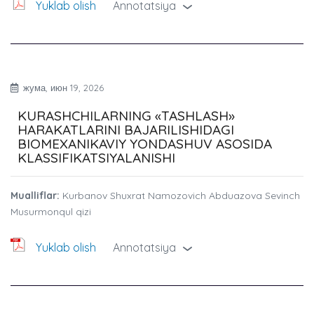
Yuklab olish
Annotatsiya
›
жума, июн 19, 2026
KURASHCHILARNING «TASHLASH»
HARAKATLARINI BAJARILISHIDAGI
BIOMEXANIKAVIY YONDASHUV ASOSIDA
KLASSIFIKATSIYALANISHI
Mualliflar:
Kurbanov Shuxrat Namozovich Abduazova Sevinch
Musurmonqul qizi
Yuklab olish
Annotatsiya
›