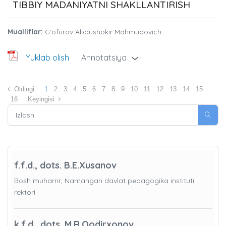
TIBBIY MADANIYATNI SHAKLLANTIRISH
Mualliflar:
G‘ofurov Abdushokir Mahmudovich
Yuklab olish
Annotatsiya
›
Oldingi
1
2
3
4
5
6
7
8
9
10
11
12
13
14
15
16
Keyingisi
f.f.d., dots. B.E.Xusanov
Bosh muharrir, Namangan davlat pedagogika instituti
rektori
k.f.d., dots. M.R.Qodirxonov