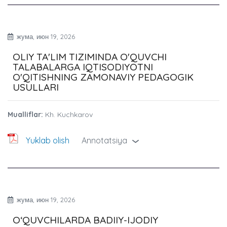
жума, июн 19, 2026
OLIY TA'LIM TIZIMINDA O'QUVCHI
TALABALARGA IQTISODIYOTNI
O'QITISHNING ZAMONAVIY PEDAGOGIK
USULLARI
Mualliflar:
Kh. Kuchkarov
Yuklab olish
Annotatsiya
›
жума, июн 19, 2026
O‘QUVCHILARDA BADIIY-IJODIY