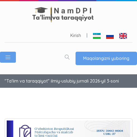
Kirish
|
Maqolangizni yuboring
"Ta'lim va taraqqiyot" ilmiy-uslubiy jurnali 2026-yil 3-soni