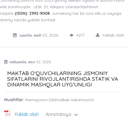
Jurnalning birinchi soni 2022-yilning dekabr oyidan e’tiboran nashr
etib borilmoqda. UDK: 37, Xalqaro standartlashtirish
raqami
(ISSN): 2992-9008.
Jurnalning har bir soni slib.uz saytiga
doimiy tarzda yuklab boriladi.
шанба, май 02, 2026
4217
Yuklab olish
пайшанба, июл 02, 2026
MAKTAB O‘QUVCHILARINING JISMONIY
SIFATLARINI RIVOJLANTIRISHDA STATIK VA
DINAMIK MASHQLAR UYG‘UNLIGI
Mualliflar:
Mamajonov Dilshodbek Adxamovich
Yuklab olish
Annotatsiya
›