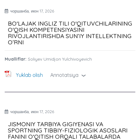
чоршанба, июн 17, 2026
BO‘LAJAK INGLIZ TILI O‘QITUVCHILARINING
O‘QISH KOMPETENSIYASINI
RIVOJLANTIRISHDA SUN’IY INTELLEKTNING
OʻRNI
Mualliflar:
Soliyev Umidjon Yulchivoyevich
Yuklab olish
Annotatsiya
›
чоршанба, июн 17, 2026
JISMONIY TARBIYA GIGIYENASI VA
SPORTNING TIBBIY-FIZIOLOGIK ASOSLARI
FANINI O‘QITISH ORQALI TALABALARDA