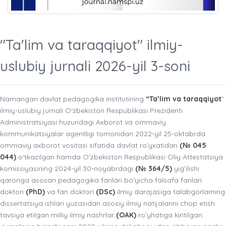
"Ta'lim va taraqqiyot" ilmiy-
uslubiy jurnali 2026-yil 3-soni
Namangan davlat pedagogika institutining
“Ta’lim va taraqqiyot
”
ilmiy-uslubiy jurnali O‘zbekiston Respublikasi Prezidenti
Administratsiyasi huzuridagi Axborot va ommaviy
kommunikatsiyalar agentligi tomonidan 2022-yil 25-oktabrda
ommaviy axborot vositasi sifatida davlat ro’yxatidan
(№ 045
044)
o‘tkazilgan hamda Oʻzbekiston Respublikasi Oliy Attestatsiya
komissiyasining 2024-yil 30-noyabrdagi
(№ 364/5)
yigʻilishi
qaroriga asosan pedagogika fanlari boʻyicha falsafa fanlari
doktori
(PhD)
va fan doktori
(DSc)
ilmiy darajasiga talabgorlarning
dissertatsiya ishlari yuzasidan asosiy ilmiy natijalarini chop etish
tavsiya etilgan milliy ilmiy nashrlar
(OAK)
roʻyhatiga kiritilgan.