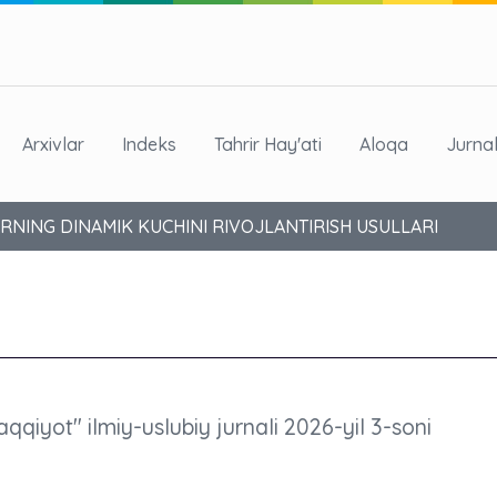
Arxivlar
Indeks
Tahrir Hay'ati
Aloqa
Jurna
RNING DINAMIK KUCHINI RIVOJLANTIRISH USULLARI
aqqiyot" ilmiy-uslubiy jurnali 2026-yil 3-soni