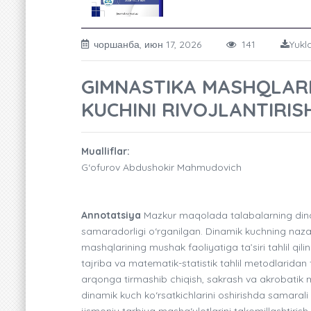
чоршанба, июн 17, 2026
141
Yukl
GIMNASTIKA MASHQLARI
KUCHINI RIVOJLANTIRIS
Mualliflar:
G‘ofurov Abdushokir Mahmudovich
Annotatsiya
Mazkur maqolada talabalarning dinami
samaradorligi o‘rganilgan. Dinamik kuchning nazar
mashqlarining mushak faoliyatiga ta’siri tahlil qi
tajriba va matematik-statistik tahlil metodlaridan 
arqonga tirmashib chiqish, sakrash va akrobatik ma
dinamik kuch ko‘rsatkichlarini oshirishda samarali 
jismoniy tarbiya mashg‘ulotlarini takomillashtiris