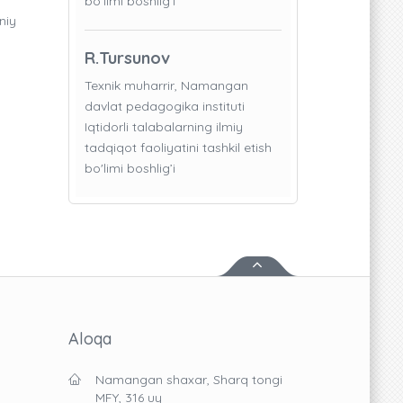
bo'limi boshlig’i
niy
R.Tursunov
Texnik muharrir, Namangan
davlat pedagogika instituti
Iqtidorli talabalarning ilmiy
tadqiqot faoliyatini tashkil etish
bo'limi boshlig’i
Aloqa
Namangan shaxar, Sharq tongi
MFY, 316 uy