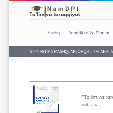
Hozirgi
Yangiliklar Va E'lonlar
GIMNASTIKA MASHQLARI ORQALI TALABALA
"Ta'lim va tar
Май, 2026