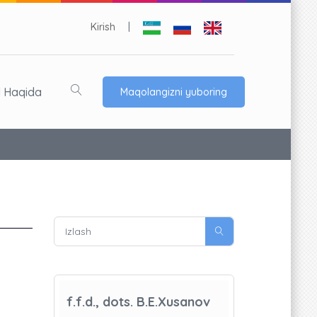
Kirish
|
l Haqida
Maqolangizni yuboring
f.f.d., dots. B.E.Xusanov