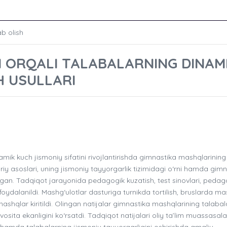
ab olish
 ORQALI TALABALARNING DINAM
H USULLARI
k kuch jismoniy sifatini rivojlantirishda gimnastika mashqlarining
iy asoslari, uning jismoniy tayyorgarlik tizimidagi o‘rni hamda gim
lingan. Tadqiqot jarayonida pedagogik kuzatish, test sinovlari, pedag
foydalanildi. Mashg‘ulotlar dasturiga turnikda tortilish, bruslarda ma
shqlar kiritildi. Olingan natijalar gimnastika mashqlarining talabal
vosita ekanligini ko‘rsatdi. Tadqiqot natijalari oliy ta’lim muassasal
h hamda talabalarning jismoniy tayyorgarligini oshirishda amaliy