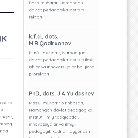
Bosh muharrir, Namangan
davlat pedagogika instituti
rektori
IK
k.f.d., dots.
M.R.Qodirxonov
Mas’ul muharrir, Namangan
davlat pedagogika instituti Ilmiy
ishlar va innovatsiyalar bo’yicha
prorektori
PhD, dots. J.A.Yuldashev
nastika
Mas’ul muharrir o’rinbosari,
ogik
Namangan davlat pedagogika
shqlar,
instituti Ilmiy tadqiqotlar,
arning
innovatsiyalar va ilmiy-
arida
pedagogik kadrlar tayyorlash