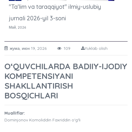
"Ta'lim va taraqqiyot" ilmiy-uslubiy
jurnali 2026-yil 3-soni
Май, 2026
жума, июн 19, 2026
109
Yuklab olish
O‘QUVCHILARDA BADIIY-IJODIY
KOMPETENSIYANI
SHAKLLANTIRISH
BOSQICHLARI
Mualliflar:
Dominjonov Komoliddin Faxriddin o‘g‘li