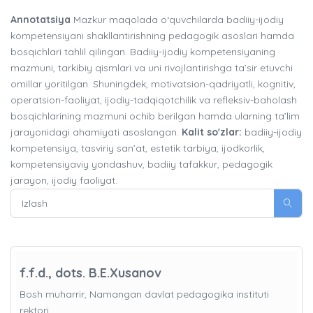
Annotatsiya
Mazkur maqolada o‘quvchilarda badiiy-ijodiy
kompetensiyani shakllantirishning pedagogik asoslari hamda
bosqichlari tahlil qilingan. Badiiy-ijodiy kompetensiyaning
mazmuni, tarkibiy qismlari va uni rivojlantirishga ta’sir etuvchi
omillar yoritilgan. Shuningdek, motivatsion-qadriyatli, kognitiv,
operatsion-faoliyat, ijodiy-tadqiqotchilik va refleksiv-baholash
bosqichlarining mazmuni ochib berilgan hamda ularning ta’lim
jarayonidagi ahamiyati asoslangan.
Kalit so'zlar:
badiiy-ijodiy
kompetensiya, tasviriy san’at, estetik tarbiya, ijodkorlik,
kompetensiyaviy yondashuv, badiiy tafakkur, pedagogik
jarayon, ijodiy faoliyat.
f.f.d., dots. B.E.Xusanov
Bosh muharrir, Namangan davlat pedagogika instituti
rektori