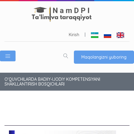
Kirish
|
Maqolangizni yuboring
O‘QUVCHILARDA BADIIY-IJODIY KOMPETENSIYANI
SHAKLLANTIRISH BOSQICHLARI