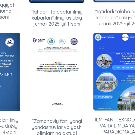
aqqiyot"
jurnali
"Iqtidorli talabala
"Iqtidorli talabalar ilmiy
soni
xabarlari" ilmiy-u
xabarlari" ilmiy-uslubiy
jurnali 2025-yil 2
jurnali 2025-yil 1-soni
ILM-FAN, TEXNOL
alar ilmiy
“Zamonaviy fan: yangi
VA TA’LIMDA Y
y-uslubiy
yondashuvlar va yosh
PARADIGMALA
l 4-soni
olimlarning aktual