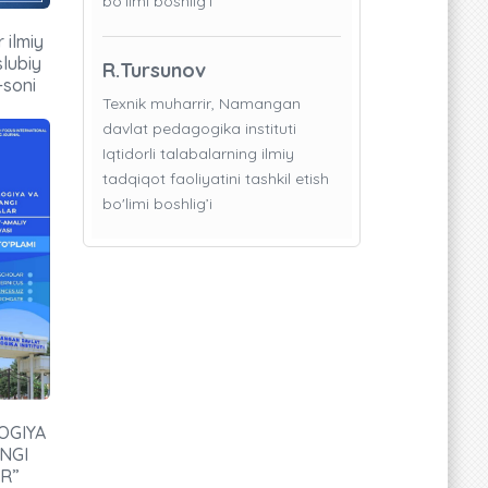
bo'limi boshlig’i
r ilmiy
slubiy
R.Tursunov
-soni
Texnik muharrir, Namangan
davlat pedagogika instituti
Iqtidorli talabalarning ilmiy
tadqiqot faoliyatini tashkil etish
bo'limi boshlig’i
OGIYA
ANGI
R”