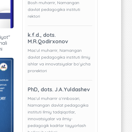
Bosh muharrir, Namangan
davlat pedagogika instituti
rektori
k.f.d., dots.
iyot"
M.R.Qodirxonov
nali
ni
Mas’ul muharrir, Namangan
davlat pedagogika instituti Ilmiy
ishlar va innovatsiyalar bo’yicha
prorektori
PhD, dots. J.A.Yuldashev
Mas’ul muharrir o’rinbosari,
Namangan davlat pedagogika
instituti Ilmiy tadqiqotlar,
innovatsiyalar va ilmiy-
pedagogik kadrlar tayyorlash