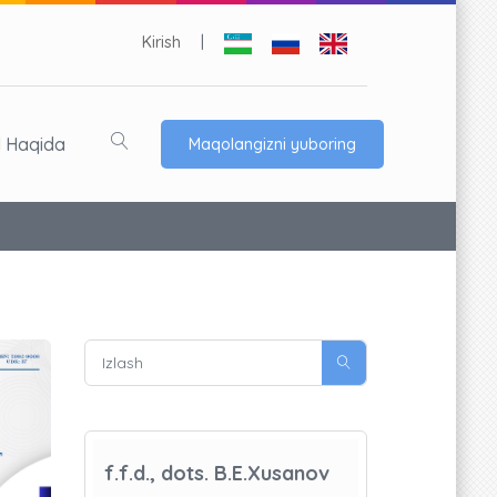
Kirish
|
l Haqida
Maqolangizni yuboring
f.f.d., dots. B.E.Xusanov