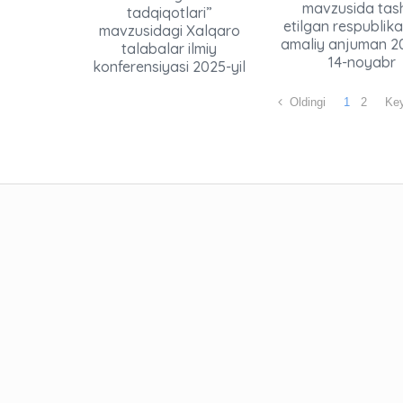
mavzusida tash
tadqiqotlari”
etilgan respublika 
mavzusidagi Xalqaro
amaliy anjuman 20
talabalar ilmiy
14-noyabr
konferensiyasi 2025-yil
Oldingi
1
2
Key