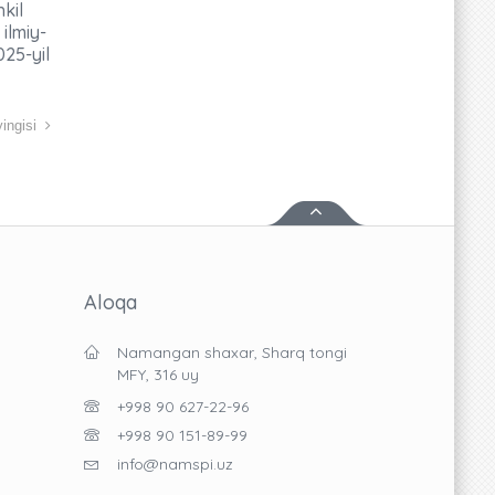
kil
ilmiy-
25-yil
ingisi
Aloqa
Namangan shaxar, Sharq tongi
MFY, 316 uy
+998 90 627-22-96
+998 90 151-89-99
info@namspi.uz