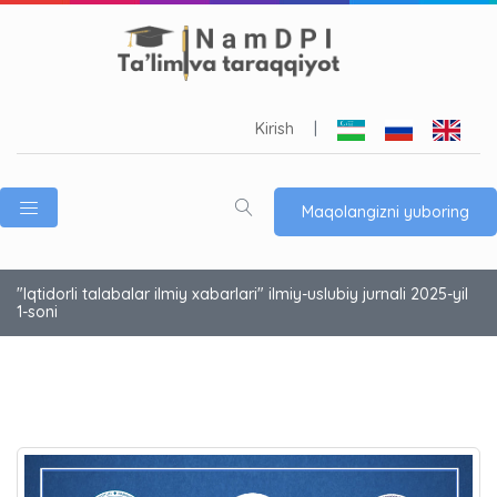
Kirish
|
Maqolangizni yuboring
"Iqtidorli talabalar ilmiy xabarlari" ilmiy-uslubiy jurnali 2025-yil
1-soni