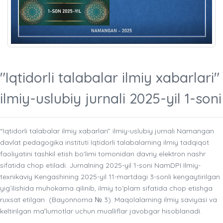
"Iqtidorli talabalar ilmiy xabarlari"
ilmiy-uslubiy jurnali 2025-yil 1-soni
“Iqtidorli talabalar ilmiy xabarlari” ilmiy-uslubiy jurnali Namangan
davlat pedagogika instituti Iqtidorli talabalarning ilmiy tadqiqot
faoliyatini tashkil etish bo'limi tomonidan davriy elektron nashr
sifatida chop etiladi. Jurnalning 2025-yil 1-soni NamDPI Ilmiy-
texnikaviy Kengashining 2025-yil 11-martdagi 3-sonli kengaytirilgan
yigʻilishida muhokama qilinib, ilmiy toʻplam sifatida chop etishga
ruxsat etilgan (Bayonnoma № 3). Maqolalarning ilmiy saviyasi va
keltirilgan maʼlumotlar uchun mualliflar javobgar hisoblanadi.