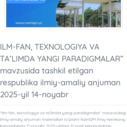
ILM-FAN, TEXNOLOGIYA VA
TA’LIMDA YANGI PARADIGMALAR”
mavzusida tashkil etilgan
respublika ilmiy-amaliy anjuman
2025-yil 14-noyabr
“Ilm-fan, texnologiya va ta’limda yangi paradigmalar” mavzusidagi
ilmiy-amaliy anjuman materiallari to’plami NamDPI Ilmiy-texnikaviy
Kengashining 11-noyabr 2025-yildagi 11-sonli kengaytirilgan