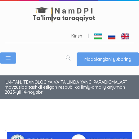
Kirish
|
Maqolangizni yuboring
ILM-FAN, TEXNOLOGIYA VA TA’LIMDA YANGI PARADIGMALAR”
mavzusida tashkil etilgan respublika ilmiy-amaliy anjuman
2025-yil 14-noyabr