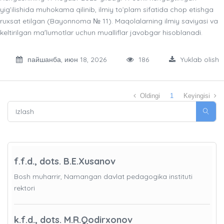
yig’ilishida muhokama qilinib, ilmiy to’plam sifatida chop etishga
ruxsat etilgan (Bayonnoma № 11). Maqolalarning ilmiy saviyasi va
keltirilgan maʼlumotlar uchun mualliflar javobgar hisoblanadi.
пайшанба, июн 18, 2026
186
Yuklab olish
Oldingi
1
Keyingisi
f.f.d., dots. B.E.Xusanov
Bosh muharrir, Namangan davlat pedagogika instituti
rektori
k.f.d., dots. M.R.Qodirxonov