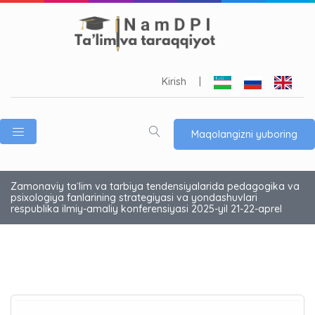
Kirish
|
Maqolangizni yuboring
Zamonaviy ta`lim va tarbiya tendensiyalarida pedagogika va
psixologiya fanlarining strategiyasi va yondashuvlari
respublika ilmiy-amaliy konferensiyasi 2025-yil 21-22-aprel