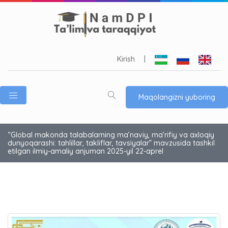
Kirish
|
Maqolangizni yuboring
“Global makonda talabalarning ma’naviy, ma’rifiy va axloqiy
dunyoqarashi: tahlillar, takliflar, tavsiyalar” mavzusida tashkil
etilgan ilmiy-amaliy anjuman 2025-yil 22-aprel