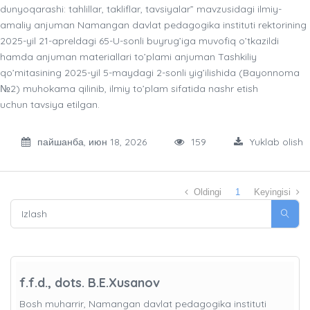
dunyoqarashi: tahlillar, takliflar, tavsiyalar” mavzusidagi ilmiy-
amaliy anjuman Namangan davlat pedagogika instituti rektorining
2025-yil 21-apreldagi 65-U-sonli buyrug’iga muvofiq o’tkazildi
hamda anjuman materiallari to’plami anjuman Tashkiliy
qo’mitasining 2025-yil 5-maydagi 2-sonli yig’ilishida (Bayonnoma
№2) muhokama qilinib, ilmiy to’plam sifatida nashr etish
uchun tavsiya etilgan.
пайшанба, июн 18, 2026
159
Yuklab olish
Oldingi
1
Keyingisi
f.f.d., dots. B.E.Xusanov
Bosh muharrir, Namangan davlat pedagogika instituti