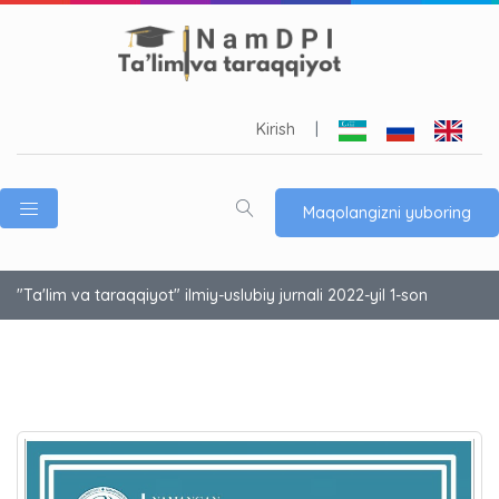
Kirish
|
Maqolangizni yuboring
"Ta'lim va taraqqiyot" ilmiy-uslubiy jurnali 2022-yil 1-son