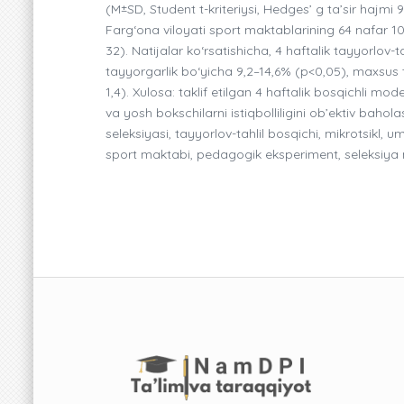
(M±SD, Student t-kriteriysi, Hedges’ g ta’sir hajmi 
Farg‘ona viloyati sport maktablarining 64 nafar 10–
32). Natijalar ko‘rsatishicha, 4 haftalik tayyorlov
tayyorgarlik bo‘yicha 9,2–14,6% (p<0,05), maxsus t
1,4). Xulosa: taklif etilgan 4 haftalik bosqichli mod
va yosh bokschilarni istiqbolliligini ob’ektiv bahol
seleksiyasi, tayyorlov-tahlil bosqichi, mikrotsikl, 
sport maktabi, pedagogik eksperiment, seleksiya