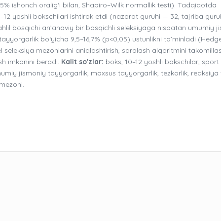
95% ishonch oralig‘i bilan, Shapiro–Wilk normallik testi). Tadqiqotda
12 yoshli bokschilari ishtirok etdi (nazorat guruhi — 32, tajriba guru
-tahlil bosqichi an’anaviy bir bosqichli seleksiyaga nisbatan umumiy j
ayyorgarlik bo‘yicha 9,5–16,7% (p<0,05) ustunlikni ta’minladi (Hedge
el seleksiya mezonlarini aniqlashtirish, saralash algoritmini takomillas
ash imkonini beradi.
Kalit so'zlar:
boks, 10–12 yoshli bokschilar, sport
umumiy jismoniy tayyorgarlik, maxsus tayyorgarlik, tezkorlik, reaksiya 
 mezoni.