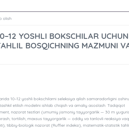
b olish
0–12 YOSHLI BOKSCHILAR UCHUN
AHLIL BOSQICHNING MAZMUNI V
a 10–12 yoshli bokschilarni seleksiya qilish samaradorligini oshiru
ashkil etilish modelini ishlab chiqish va amaliy asoslash. Tadqiqot
ent, nazorat testlari (umumiy jismoniy tayyorgarlik — 30 m yuguri
ash, tortilish; maxsus tayyorgarlik — oddiy va tanlovli reaksiya vaqt
), tibbiy-biologik nazorat (Ruffier indeksi), matematik-statistik tahli