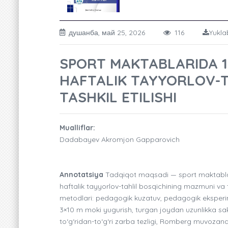
душанба, май 25, 2026
116
Yukla
SPORT MAKTABLARIDA 1
HAFTALIK TAYYORLOV-T
TASHKIL ETILISHI
Mualliflar:
Dadabayev Akromjon Gapparovich
Annotatsiya
Tadqiqot maqsadi — sport maktablarid
haftalik tayyorlov-tahlil bosqichining mazmuni va t
metodlari: pedagogik kuzatuv, pedagogik eksperim
3×10 m moki yugurish, turgan joydan uzunlikka sakr
to‘g‘ridan-to‘g‘ri zarba tezligi, Romberg muvozanati