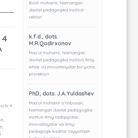
Bosh muharrir, Namangan
davlat pedagogika instituti
rektori
 4
k.f.d., dots.
M.R.Qodirxonov
A
Mas’ul muharrir, Namangan
davlat pedagogika instituti Ilmiy
ishlar va innovatsiyalar bo’yicha
prorektori
PhD, dots. J.A.Yuldashev
Mas’ul muharrir o’rinbosari,
vchi 4
Namangan davlat pedagogika
instituti Ilmiy tadqiqotlar,
sh,
innovatsiyalar va ilmiy-
i,
pedagogik kadrlar tayyorlash
l