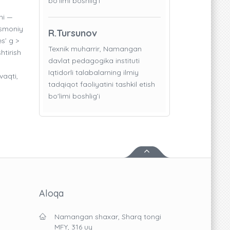
bo'limi boshlig’i
hi —
ismoniy
R.Tursunov
s’ g >
Texnik muharrir, Namangan
htirish
davlat pedagogika instituti
Iqtidorli talabalarning ilmiy
vaqti,
tadqiqot faoliyatini tashkil etish
bo'limi boshlig’i
Aloqa
Namangan shaxar, Sharq tongi
MFY, 316 uy