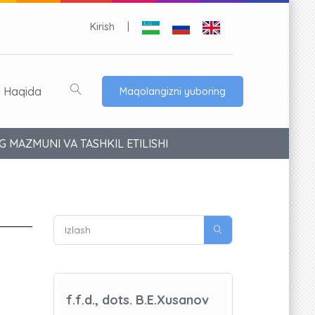
Kirish
|
l Haqida
Maqolangizni yuboring
 MAZMUNI VA TASHKIL ETILISHI
f.f.d., dots. B.E.Xusanov