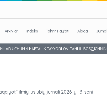
Arxivlar
Indeks
Tahrir Hay'ati
Aloqa
Jurna
HILAR UCHUN 4 HAFTALIK TAYYORLOV-TAHLIL BOSQICHNING
aqqiyot" ilmiy-uslubiy jurnali 2026-yil 3-soni