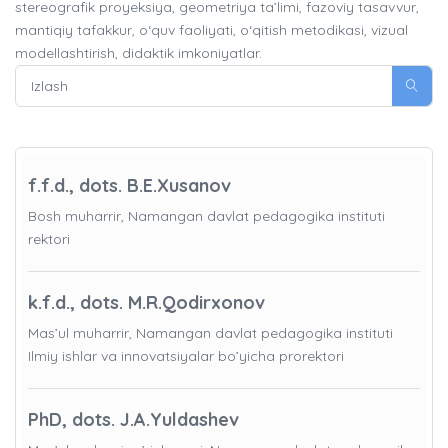
stereografik proyeksiya, geometriya ta’limi, fazoviy tasavvur,
mantiqiy tafakkur, o‘quv faoliyati, o‘qitish metodikasi, vizual
modellashtirish, didaktik imkoniyatlar.
f.f.d., dots. B.E.Xusanov
Bosh muharrir, Namangan davlat pedagogika instituti
rektori
k.f.d., dots. M.R.Qodirxonov
Mas’ul muharrir, Namangan davlat pedagogika instituti
Ilmiy ishlar va innovatsiyalar bo’yicha prorektori
PhD, dots. J.A.Yuldashev