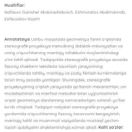
Mualliflar:
Nafasov Ganisher Abdurashidovich, Eshmuratov Abdimannab,
Eshkuvatov Kozim
Annotatsiya
Ushbu maqolada geometriya fanini o‘qitishda
stereografik proyeksiya metodining didaktik imkoniyatlari va
uning o‘quvchilarning mantiqiy tafakkurini rivojlantirishdagi
o‘rni tahlil qilinadi. Tadqiqotda stereografik proyeksiya asosida
fazoviy shakllarni tekislikda tasvirlash jarayonining
o‘quvchilarda tahliliy, mantiqiy va ijodiy fikrlash ko‘nikmalariga
ta’siri ilmiy asosda yoritilgan. Shuningdek, stereografik
proyeksiyaning o‘qitish jarayonida qo‘llanish mexanizmlari, uni
modellashtirish va interfaol metodlar bilan uyg‘unlashtirish
orqali geometriya darslarining samaradorligini oshirish yo‘llari
ko‘rib chiqiladi. Tadqiqot natijalari stereografik proyeksiya
yordamida o‘quvchilarning fazoviy tasavvurini kengaytirish,
mantiqiy tahlil va muammoli vaziyatlarda mustaqil yechim
topish qobiliyatini shakllantirishga xizmat qiladi.
Kalit so'zlar: