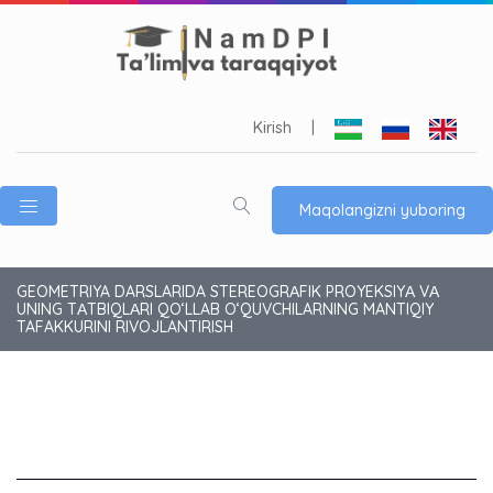
Kirish
|
Maqolangizni yuboring
GEOMETRIYA DARSLARIDA STEREOGRАFIK PROYEKSIYА VА
UNING TАTBIQLАRI QO‘LLAB O‘QUVCHILARNING MANTIQIY
TAFAKKURINI RIVOJLANTIRISH