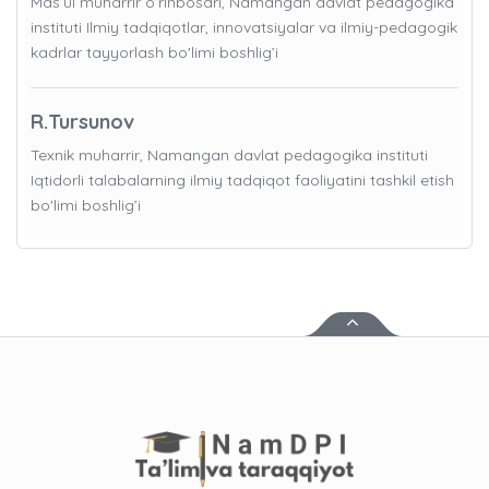
Mas’ul muharrir o’rinbosari, Namangan davlat pedagogika
instituti Ilmiy tadqiqotlar, innovatsiyalar va ilmiy-pedagogik
kadrlar tayyorlash bo'limi boshlig’i
R.Tursunov
Texnik muharrir, Namangan davlat pedagogika instituti
Iqtidorli talabalarning ilmiy tadqiqot faoliyatini tashkil etish
bo'limi boshlig’i