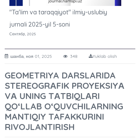
"Ta'lim va taraqqiyot" ilmiy-uslubiy
jurnali 2025-yil 5-soni
Сентябр, 2025
шанба, ноя 01, 2025
348
Yuklab olish
GEOMETRIYA DARSLARIDA
STEREOGRАFIK PROYEKSIYА
VА UNING TАTBIQLАRI
QO‘LLAB O‘QUVCHILARNING
MANTIQIY TAFAKKURINI
RIVOJLANTIRISH