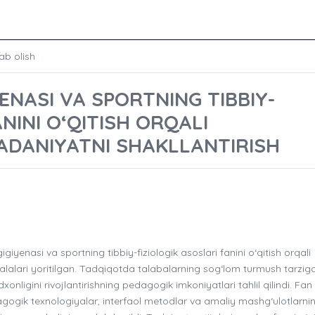
ab olish
ENASI VA SPORTNING TIBBIY-
NINI O‘QITISH ORQALI
ADANIYATNI SHAKLLANTIRISH
yenasi va sportning tibbiy-fiziologik asoslari fanini o‘qitish orqali
alalari yoritilgan. Tadqiqotda talabalarning sog‘lom turmush tarzig
xonligini rivojlantirishning pedagogik imkoniyatlari tahlil qilindi. Fan
ogik texnologiyalar, interfaol metodlar va amaliy mashg‘ulotlarni