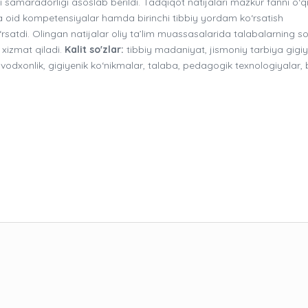
i samaradorligi asoslab berildi. Tadqiqot natijalari mazkur fanni o‘qi
ga oid kompetensiyalar hamda birinchi tibbiy yordam ko‘rsatish
‘rsatdi. Olingan natijalar oliy ta’lim muassasalarida talabalarning sog
xizmat qiladi.
Kalit so'zlar:
tibbiy madaniyat, jismoniy tarbiya gigiy
savodxonlik, gigiyenik ko‘nikmalar, talaba, pedagogik texnologiyalar, b