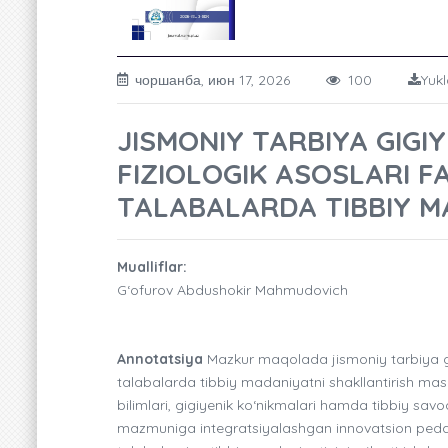
чоршанба, июн 17, 2026
100
Yukl
JISMONIY TARBIYA GIGIY
FIZIOLOGIK ASOSLARI FA
TALABALARDA TIBBIY M
Mualliflar:
G‘ofurov Abdushokir Mahmudovich
Annotatsiya
Mazkur maqolada jismoniy tarbiya gigi
talabalarda tibbiy madaniyatni shakllantirish mas
bilimlari, gigiyenik ko‘nikmalari hamda tibbiy savod
mazmuniga integratsiyalashgan innovatsion pedag