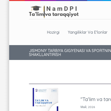
Hozirgi
Yangiliklar Va E'lonlar
JISMONIY TARBIYA GIGIYENASI VA SPORTNIN
SHAKLLANTIRISH
"Ta'lim va tar
Май, 2026