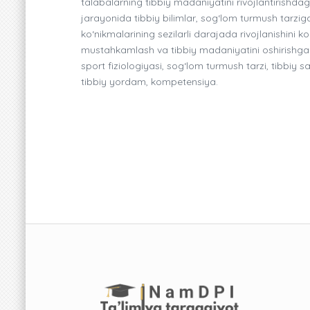
talabalarning tibbiy madaniyatini rivojlantirishdag
jarayonida tibbiy bilimlar, sog‘lom turmush tarzi
ko‘nikmalarining sezilarli darajada rivojlanishini ko
mustahkamlash va tibbiy madaniyatini oshirishga 
sport fiziologiyasi, sog‘lom turmush tarzi, tibbiy 
tibbiy yordam, kompetensiya.