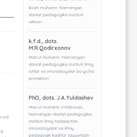
Bosh muharrir, Namangan
davlat pedagogika instituti
rektori
k.f.d., dots.
M.R.Qodirxonov
Mas’ul muharrir, Namangan
davlat pedagogika instituti Ilmiy
ishlar va innovatsiyalar bo’yicha
prorektori
PhD, dots. J.A.Yuldashev
Mas’ul muharrir o’rinbosari,
Namangan davlat pedagogika
a oid
instituti Ilmiy tadqiqotlar,
innovatsiyalar va ilmiy-
ng
pedagogik kadrlar tayyorlash