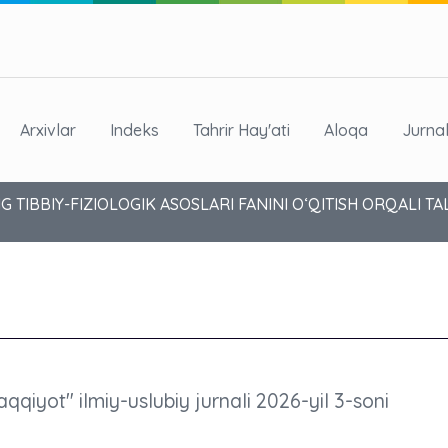
Arxivlar
Indeks
Tahrir Hay'ati
Aloqa
Jurna
G TIBBIY-FIZIOLOGIK ASOSLARI FANINI O‘QITISH ORQALI 
aqqiyot" ilmiy-uslubiy jurnali 2026-yil 3-soni