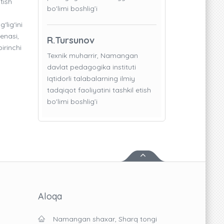
tish
bo'limi boshlig’i
‘lig‘ini
enasi,
R.Tursunov
irinchi
Texnik muharrir, Namangan
davlat pedagogika instituti
Iqtidorli talabalarning ilmiy
tadqiqot faoliyatini tashkil etish
bo'limi boshlig’i
Aloqa
Namangan shaxar, Sharq tongi