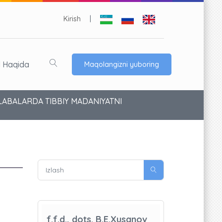
Kirish
|
l Haqida
Maqolangizni yuboring
TALABALARDA TIBBIY MADANIYATNI
f.f.d., dots. B.E.Xusanov