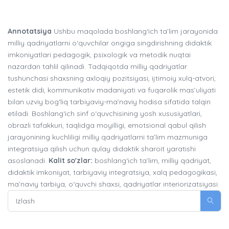
Annotatsiya
Ushbu maqolada boshlang‘ich ta’lim jarayonida
milliy qadriyatlarni o‘quvchilar ongiga singdirishning didaktik
imkoniyatlari pedagogik, psixologik va metodik nuqtai
nazardan tahlil qilinadi. Tadqiqotda milliy qadriyatlar
tushunchasi shaxsning axloqiy pozitsiyasi, ijtimoiy xulq-atvori,
estetik didi, kommunikativ madaniyati va fuqarolik mas’uliyati
bilan uzviy bog‘liq tarbiyaviy-ma’naviy hodisa sifatida talqin
etiladi. Boshlang‘ich sinf o‘quvchisining yosh xususiyatlari,
obrazli tafakkuri, taqlidga moyilligi, emotsional qabul qilish
jarayonining kuchliligi milliy qadriyatlarni ta’lim mazmuniga
integratsiya qilish uchun qulay didaktik sharoit yaratishi
asoslanadi.
Kalit so'zlar:
boshlang‘ich ta’lim, milliy qadriyat,
didaktik imkoniyat, tarbiyaviy integratsiya, xalq pedagogikasi,
ma’naviy tarbiya, o‘quvchi shaxsi, qadriyatlar interiorizatsiyasi.