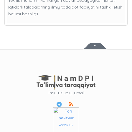
Texnik muharrir, Namangan davlat pedagogika instituti
Iqtidorli talabalarning ilmiy tadqiqot faoliyatini tashkil etish
bo'limi boshlig’i
Ilmiy-uslubiy jurnali