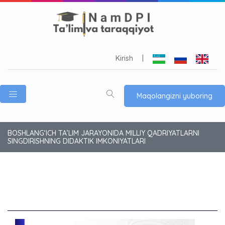
Kirish
|
Maqolangizni yuboring
BOSHLANG‘ICH TA’LIM JARAYONIDA MILLIY QADRIYATLARNI
SINGDIRISHNING DIDAKTIK IMKONIYATLARI