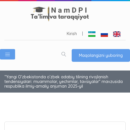
Kirish
|
Maqolangizni yuboring
“Yangi O’zbekistonda o’zbek adabiy tilining rivojlanish
tendensiyalari: muammolar, yechimlar, tavsiyalar” mavzusida
respublika ilmiy-amaliy anjuman 2025-yil