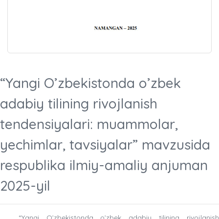
“Yangi O’zbekistonda o’zbek
adabiy tilining rivojlanish
tendensiyalari: muammolar,
yechimlar, tavsiyalar” mavzusida
respublika ilmiy-amaliy anjuman
2025-yil
“
Yangi
O
’
zbekistonda
o
’
zbek
adabiy
tilining
rivojlanish