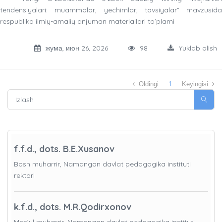
tendensiyalari
:
muammolar
,
yechimlar
,
tavsiyalar
”
mavzusida
respublika
ilmiy
-
amaliy
anjuman materiallari toʻplami
жума, июн 26, 2026
98
Yuklab olish
Oldingi
1
Keyingisi
f.f.d., dots. B.E.Xusanov
Bosh muharrir, Namangan davlat pedagogika instituti
rektori
k.f.d., dots. M.R.Qodirxonov