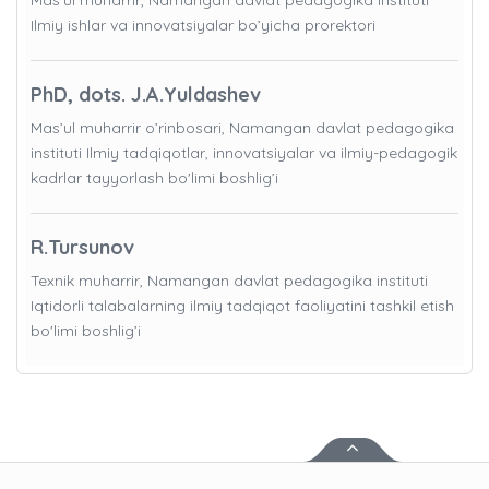
Mas’ul muharrir, Namangan davlat pedagogika instituti
Ilmiy ishlar va innovatsiyalar bo’yicha prorektori
PhD, dots. J.A.Yuldashev
Mas’ul muharrir o’rinbosari, Namangan davlat pedagogika
instituti Ilmiy tadqiqotlar, innovatsiyalar va ilmiy-pedagogik
kadrlar tayyorlash bo'limi boshlig’i
R.Tursunov
Texnik muharrir, Namangan davlat pedagogika instituti
Iqtidorli talabalarning ilmiy tadqiqot faoliyatini tashkil etish
bo'limi boshlig’i