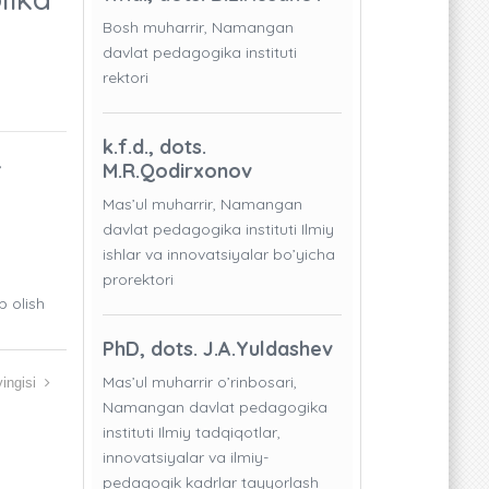
Bosh muharrir, Namangan
davlat pedagogika instituti
rektori
k.f.d., dots.
,
M.R.Qodirxonov
Mas’ul muharrir, Namangan
davlat pedagogika instituti Ilmiy
ishlar va innovatsiyalar bo’yicha
prorektori
b olish
PhD, dots. J.A.Yuldashev
Mas’ul muharrir o’rinbosari,
ingisi
Namangan davlat pedagogika
instituti Ilmiy tadqiqotlar,
innovatsiyalar va ilmiy-
pedagogik kadrlar tayyorlash