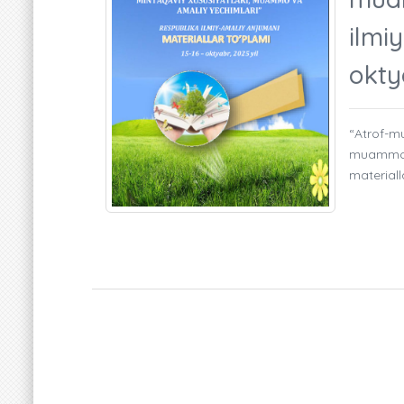
ilmi
okty
“Atrof-mu
muammo v
materiall