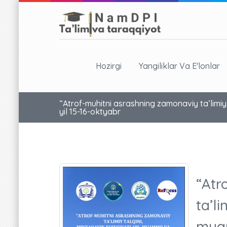
Hozirgi
Yangiliklar Va E'lonlar
“Atrof-muhitni asrashning zamonaviy ta’limiy
yil 15-16-oktyabr
“Atr
ta’li
muam