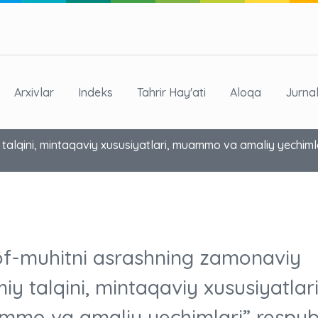
Arxivlar
Indeks
Tahrir Hay'ati
Aloqa
Jurna
 talqini, mintaqaviy xususiyatlari, muammo va amaliy yechiml
of-muhitni asrashning zamonaviy
miy talqini, mintaqaviy xususiyatlari
mo va amaliy yechimlari” respub