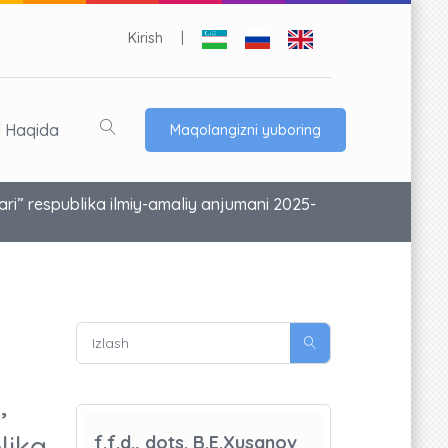
Kirish
|
l Haqida
Maqolangizni yuboring
ari” respublika ilmiy-amaliy anjumani 2025-
,
lika
f.f.d., dots. B.E.Xusanov