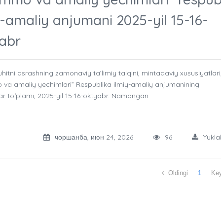
y-amaliy anjumani 2025-yil 15-16-
abr
hitni asrashning zamonaviy ta’limiy talqini, mintaqaviy xususiyatlari
a amaliy yechimlari” Respublika ilmiy-amaliy anjumanining
ar toʻplami, 2025-yil 15-16-oktyabr. Namangan
чоршанба, июн 24, 2026
96
Yukla
Oldingi
1
Key