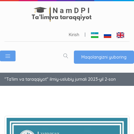
Kirish
|
Maqolangizni yuboring
"Ta'lim va taraqqiyot" ilmiy-uslubiy jurnali 2023-yil 2-son