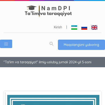
Kirish
|
Maqolangizni yuboring
"Ta'lim va taraqqiyot" ilmiy-uslubiy jurnali 2024-yil 5-soni