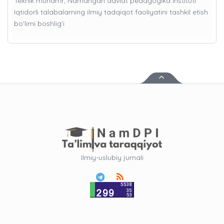
Texnik muharrir, Namangan davlat pedagogika instituti
Iqtidorli talabalarning ilmiy tadqiqot faoliyatini tashkil etish
bo'limi boshlig’i
Ilmiy-uslubiy jurnali