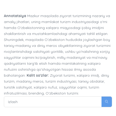
Annotatsiya
Mazkur maqolada ziyorat turizmining nazariy va
amaliy jihatlari, uning mamlakat turizm industriyasidagi o‘rni
hamda O‘zbekistonning xalqaro miqyosdagi ijobiy imidjini
shakllantirish va mustahkamlashdagi ahamiyati tahlil etilgan.
Shuningdek, maqolada O‘zbekiston hududida joylashgan boy
tarixiy-madaniy va diniy meros obyektlarining ziyorat turizmini
rivojlantirishdagi salohiyati yoritilib, ushbu yo‘nalishning xorijiy
sayyohlar oqimini ko‘paytirish, milliy madaniyat va ma’naviy
qadriyatlarni targ‘ib etish hamda mamlakatning xalqaro
nufuzini oshirishga qo‘shayotgan hissasi ilmiy asosda
baholangan.
Kalit so'zlar:
Ziyorat turizmi, xalqaro imidj, diniy
turizm, madaniy meros, turizm industriyasi, tarixiy obidalar,
turistik salohiyat, xalqaro nufuz, sayyohlar oqimi, turizm
infratuzilmasi, brending, O‘zbekiston turizmi.