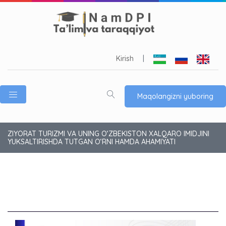
Kirish
|
Maqolangizni yuboring
ZIYORAT TURIZMI VA UNING O‘ZBEKISTON XALQARO IMIDJINI
YUKSALTIRISHDA TUTGAN O‘RNI HAMDA AHAMIYATI