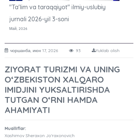
"Ta'lim va taraqqiyot" ilmiy-uslubiy
jurnali 2026-yil 3-soni
Май, 2026
чоршанба, июн 17, 2026
93
Yuklab olish
ZIYORAT TURIZMI VA UNING
O‘ZBEKISTON XALQARO
IMIDJINI YUKSALTIRISHDA
TUTGAN O‘RNI HAMDA
AHAMIYATI
Mualliflar:
Xashimov Sheraxon Jo‘raxonovich