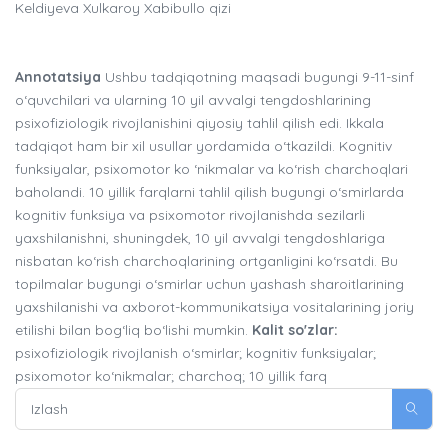
Keldiyeva Xulkaroy Xabibullo qizi
Annotatsiya
Ushbu tadqiqotning maqsadi bugungi 9-11-sinf
o‘quvchilari va ularning 10 yil avvalgi tengdoshlarining
psixofiziologik rivojlanishini qiyosiy tahlil qilish edi. Ikkala
tadqiqot ham bir xil usullar yordamida o‘tkazildi. Kognitiv
funksiyalar, psixomotor ko ‘nikmalar va ko‘rish charchoqlari
baholandi. 10 yillik farqlarni tahlil qilish bugungi o‘smirlarda
kognitiv funksiya va psixomotor rivojlanishda sezilarli
yaxshilanishni, shuningdek, 10 yil avvalgi tengdoshlariga
nisbatan ko‘rish charchoqlarining ortganligini ko‘rsatdi. Bu
topilmalar bugungi o‘smirlar uchun yashash sharoitlarining
yaxshilanishi va axborot-kommunikatsiya vositalarining joriy
etilishi bilan bog‘liq bo‘lishi mumkin.
Kalit so'zlar:
psixofiziologik rivojlanish o‘smirlar; kognitiv funksiyalar;
psixomotor ko‘nikmalar; charchoq; 10 yillik farq