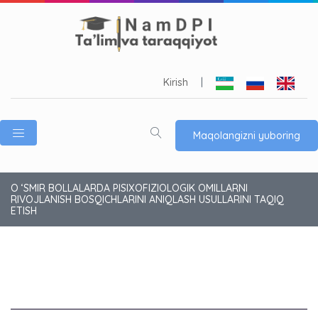
Kirish
|
Maqolangizni yuboring
O ‘SMIR BOLLALARDA PISIXOFIZIOLOGIK OMILLARNI
RIVOJLANISH BOSQICHLARINI ANIQLASH USULLARINI TAQIQ
ETISH