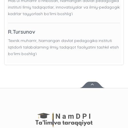
Mas’ul muharrir o’rinbosari, Namangan davlat pedagogika
instituti Ilmiy tadqiqotlar, innovatsiyalar va ilmiy-pedagogik
kadrlar tayyorlash bo'limi boshlig’i
R.Tursunov
Texnik muharrir, Namangan davlat pedagogika instituti
Iqtidorli talabalarning ilmiy tadqiqot faoliyatini tashkil etish
bo'limi boshlig’i