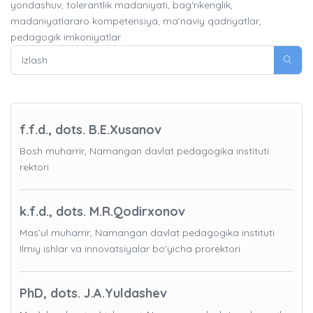
yondashuv, tolerantlik madaniyati, bag‘rikenglik,
madaniyatlararo kompetensiya, ma’naviy qadriyatlar,
pedagogik imkoniyatlar.
f.f.d., dots. B.E.Xusanov
Bosh muharrir, Namangan davlat pedagogika instituti
rektori
k.f.d., dots. M.R.Qodirxonov
Mas’ul muharrir, Namangan davlat pedagogika instituti
Ilmiy ishlar va innovatsiyalar bo’yicha prorektori
PhD, dots. J.A.Yuldashev