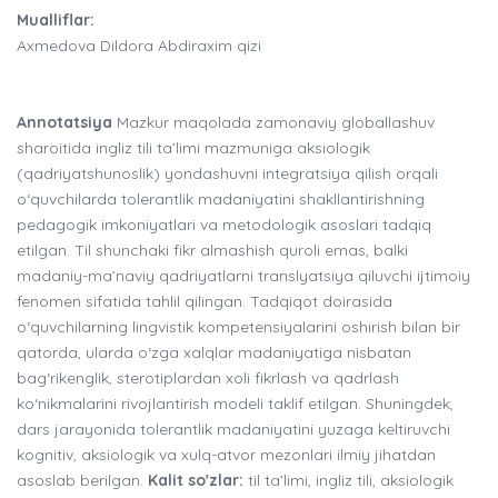
Mualliflar:
Axmedova Dildora Abdiraxim qizi
Annotatsiya
Mazkur maqolada zamonaviy globallashuv
sharoitida ingliz tili ta’limi mazmuniga aksiologik
(qadriyatshunoslik) yondashuvni integratsiya qilish orqali
o‘quvchilarda tolerantlik madaniyatini shakllantirishning
pedagogik imkoniyatlari va metodologik asoslari tadqiq
etilgan. Til shunchaki fikr almashish quroli emas, balki
madaniy-ma’naviy qadriyatlarni translyatsiya qiluvchi ijtimoiy
fenomen sifatida tahlil qilingan. Tadqiqot doirasida
o‘quvchilarning lingvistik kompetensiyalarini oshirish bilan bir
qatorda, ularda o‘zga xalqlar madaniyatiga nisbatan
bag‘rikenglik, sterotiplardan xoli fikrlash va qadrlash
ko‘nikmalarini rivojlantirish modeli taklif etilgan. Shuningdek,
dars jarayonida tolerantlik madaniyatini yuzaga keltiruvchi
kognitiv, aksiologik va xulq-atvor mezonlari ilmiy jihatdan
asoslab berilgan.
Kalit so'zlar:
til ta’limi, ingliz tili, aksiologik