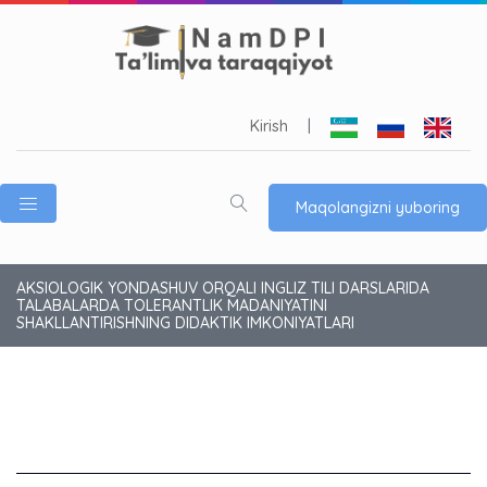
Kirish
|
Maqolangizni yuboring
AKSIOLOGIK YONDASHUV ORQALI INGLIZ TILI DARSLARIDA
TALABALARDA TOLERANTLIK MADANIYATINI
SHAKLLANTIRISHNING DIDAKTIK IMKONIYATLARI