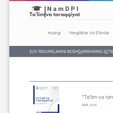
Hozirgi
Yangiliklar Va E'lonlar
SUV RESURSLARINI BOSHQARISHNING IQTI
"Ta'lim va tar
Май, 2026