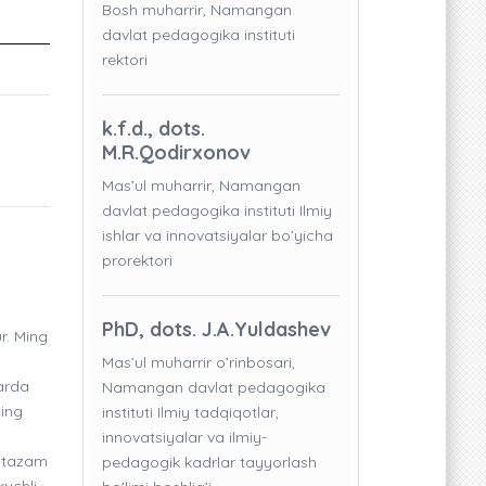
Bosh muharrir, Namangan
davlat pedagogika instituti
rektori
k.f.d., dots.
M.R.Qodirxonov
Mas’ul muharrir, Namangan
davlat pedagogika instituti Ilmiy
ishlar va innovatsiyalar bo’yicha
prorektori
PhD, dots. J.A.Yuldashev
r. Ming
Mas’ul muharrir o’rinbosari,
larda
Namangan davlat pedagogika
ning
instituti Ilmiy tadqiqotlar,
innovatsiyalar va ilmiy-
untazam
pedagogik kadrlar tayyorlash
kuchli