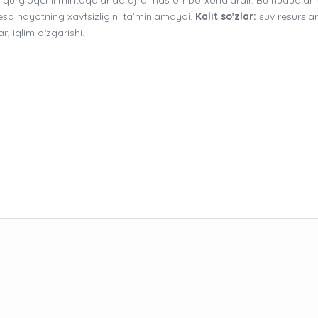
u esa hayotning xavfsizligini ta’minlamaydi.
Kalit so'zlar:
suv resurslari
r, iqlim o‘zgarishi.