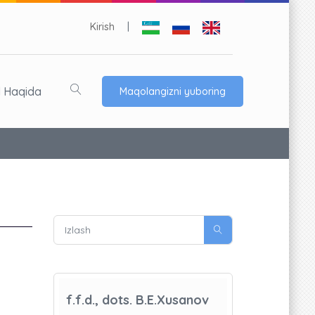
Kirish
|
l Haqida
Maqolangizni yuboring
f.f.d., dots. B.E.Xusanov