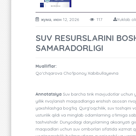
жума, июн 12, 2026
117
Yuklab ol
SUV RESURSLARINI BOS
SAMARADORLIGI
Mualliflar:
Qo‘chqarova Cho‘lponoy Xabibullayevna
Annotatsiya
Suv barcha tirik mavjudotlar uchun y
yillik rivojlanish maqsadlariga erishish asosan ri
yaxshilashga bog‘liq. Qurg‘oqchilik, suv toshqini 
ustunlik qildi va minglab odamlarning o‘limiga s
tashvishidir. Dunyodagi daryolarning aksariyati gid
maqsadlari uchun suv omborlari sifatida xizmat qi
yog‘ingarchilik bo‘lmaydigan qurg‘oqchil va yari