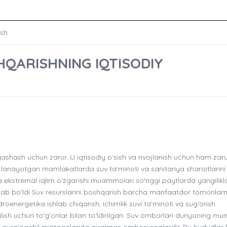
ish
HQARISHNING IQTISODIY
ashash uchun zarur. U iqtisodiy o‘sish va rivojlanish uchun ham zaru
vojlanayotgan mamlakatlarda suv ta'minoti va sanitariya sharoitlarini
va ekstremal iqlim o‘zgarishi muammolari so‘nggi paytlarda yangilik
abab bo‘ldi Suv resurslarini boshqarish barcha manfaatdor tomonlar
roenergetika ishlab chiqarish, ichimlik suvi ta’minoti va sug‘orish
lish uchun to‘g‘onlar bilan to‘ldirilgan. Suv omborlari dunyoning m
m qurg‘oqchil mintaqalarida ajralmas omborxonalardir. Bu hududlar 