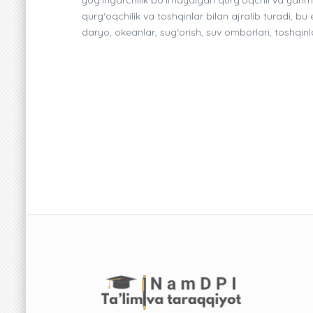
qurg‘oqchilik va toshqinlar bilan ajralib turadi, b
daryo, okeanlar, sug‘orish, suv omborlari, toshqinla