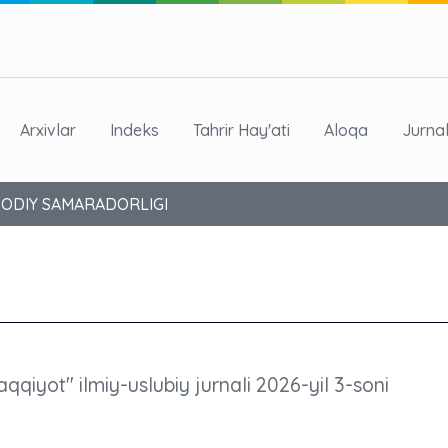
Arxivlar
Indeks
Tahrir Hay'ati
Aloqa
Jurna
SODIY SAMARADORLIGI
aqqiyot" ilmiy-uslubiy jurnali 2026-yil 3-soni