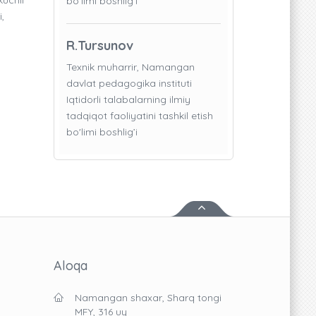
bo'limi boshlig’i
,
R.Tursunov
Texnik muharrir, Namangan
davlat pedagogika instituti
Iqtidorli talabalarning ilmiy
tadqiqot faoliyatini tashkil etish
bo'limi boshlig’i
Aloqa
Namangan shaxar, Sharq tongi
MFY, 316 uy