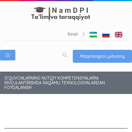
Kirish
|
Maqolangizni yuboring
O‘QUVCHILARNING NUTQIY KOMPETENSIYALARNI
RIVOJLANTIRISHDA RAQAMLI TEXNOLOGIYALARDAN
FOYDALANISH