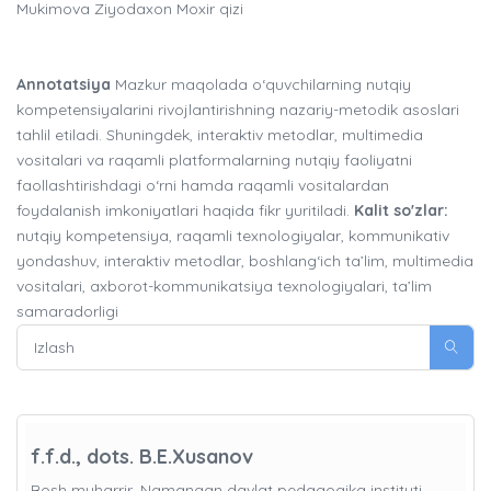
Mukimova Ziyodaxon Moxir qizi
Annotatsiya
Mazkur maqolada o‘quvchilarning nutqiy
kompetensiyalarini rivojlantirishning nazariy-metodik asoslari
tahlil etiladi. Shuningdek, interaktiv metodlar, multimedia
vositalari va raqamli platformalarning nutqiy faoliyatni
faollashtirishdagi o‘rni hamda raqamli vositalardan
foydalanish imkoniyatlari haqida fikr yuritiladi.
Kalit so'zlar:
nutqiy kompetensiya, raqamli texnologiyalar, kommunikativ
yondashuv, interaktiv metodlar, boshlang‘ich ta’lim, multimedia
vositalari, axborot-kommunikatsiya texnologiyalari, ta’lim
samaradorligi
f.f.d., dots. B.E.Xusanov
Bosh muharrir, Namangan davlat pedagogika instituti