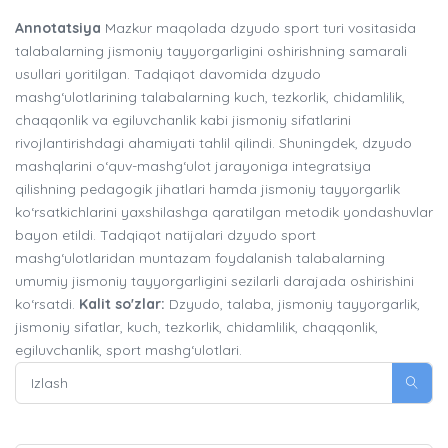
Annotatsiya
Mazkur maqolada dzyudo sport turi vositasida
talabalarning jismoniy tayyorgarligini oshirishning samarali
usullari yoritilgan. Tadqiqot davomida dzyudo
mashg‘ulotlarining talabalarning kuch, tezkorlik, chidamlilik,
chaqqonlik va egiluvchanlik kabi jismoniy sifatlarini
rivojlantirishdagi ahamiyati tahlil qilindi. Shuningdek, dzyudo
mashqlarini o‘quv-mashg‘ulot jarayoniga integratsiya
qilishning pedagogik jihatlari hamda jismoniy tayyorgarlik
ko‘rsatkichlarini yaxshilashga qaratilgan metodik yondashuvlar
bayon etildi. Tadqiqot natijalari dzyudo sport
mashg‘ulotlaridan muntazam foydalanish talabalarning
umumiy jismoniy tayyorgarligini sezilarli darajada oshirishini
ko‘rsatdi.
Kalit so'zlar:
Dzyudo, talaba, jismoniy tayyorgarlik,
jismoniy sifatlar, kuch, tezkorlik, chidamlilik, chaqqonlik,
egiluvchanlik, sport mashg‘ulotlari.