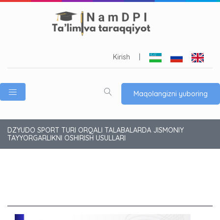
Kirish
|
Maqolangizni yuboring
DZYUDO SPORT TURI ORQALI TALABALARDA JISMONIY
TAYYORGARLIKNI OSHIRISH USULLARI