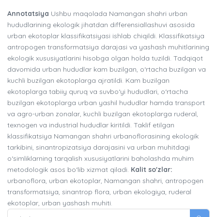
Annotatsiya
Ushbu maqolada Namangan shahri urban
hududlarining ekologik jihatdan differensiallashuvi asosida
urban ekotoplar klassifikatsiyasi ishlab chiqildi. Klassifikatsiya
antropogen transformatsiya darajasi va yashash muhitlarining
ekologik xususiyatlarini hisobga olgan holda tuzildi. Tadqiqot
davomida urban hududlar kam buzilgan, o‘rtacha buzilgan va
kuchli buzilgan ekotoplarga ajratildi. Kam buzilgan
ekotoplarga tabiiy quruq va suvbo‘yi hududlari, o‘rtacha
buzilgan ekotoplarga urban yashil hududlar hamda transport
va agro-urban zonalar, kuchli buzilgan ekotoplarga ruderal,
texnogen va industrial hududlar kiritildi. Taklif etilgan
klassifikatsiya Namangan shahri urbanoflorasining ekologik
tarkibini, sinantropizatsiya darajasini va urban muhitdagi
o‘simliklarning tarqalish xususiyatlarini baholashda muhim
metodologik asos bo‘lib xizmat qiladi.
Kalit so'zlar:
urbanoflora, urban ekotoplar, Namangan shahri, antropogen
transformatsiya, sinantrop flora, urban ekologiya, ruderal
ekotoplar, urban yashash muhiti.