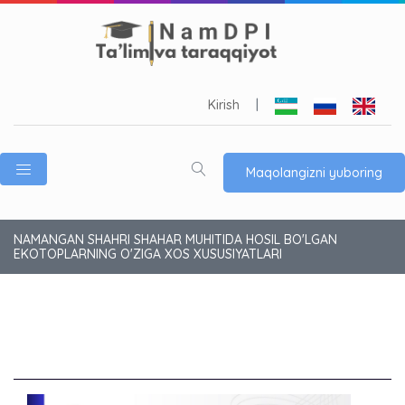
Kirish
|
Maqolangizni yuboring
NAMANGAN SHAHRI SHAHAR MUHITIDA HOSIL BO'LGAN
EKOTOPLARNING O'ZIGA XOS XUSUSIYATLARI