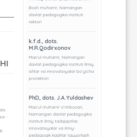
Bosh muharrir, Namangan
davlat pedagogika instituti
rektori
k.f.d., dots.
M.R.Qodirxonov
Mas’ul muharrir, Namangan
HI
davlat pedagogika instituti Ilmiy
ishlar va innovatsiyalar bo’yicha
prorektori
PhD, dots. J.A.Yuldashev
Mas’ul muharrir o’rinbosari,
ida
Namangan davlat pedagogika
sa -
instituti Ilmiy tadqiqotlar,
innovatsiyalar va ilmiy-
li
pedagogik kadrlar tayyorlash