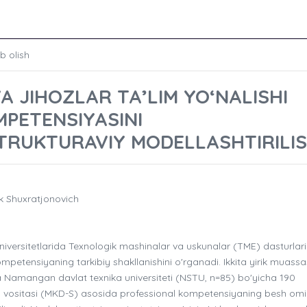
b olish
 JIHOZLAR TA’LIM YO‘NALISHI
MPETENSIYASINI
TRUKTURAVIY MODELLASHTIRILIS
k Shuxratjonovich
iversitetlarida Texnologik mashinalar va uskunalar (TME) dasturlar
mpetensiyaning tarkibiy shakllanishini o'rganadi. Ikkita yirik muassa
va Namangan davlat texnika universiteti (NSTU, n=85) bo'yicha 190
 vositasi (MKD-S) asosida professional kompetensiyaning besh omil