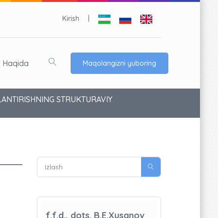
Kirish
|
l Haqida
Maqolangizni yuboring
LLANTIRISHNING STRUKTURAVIY
f.f.d., dots. B.E.Xusanov