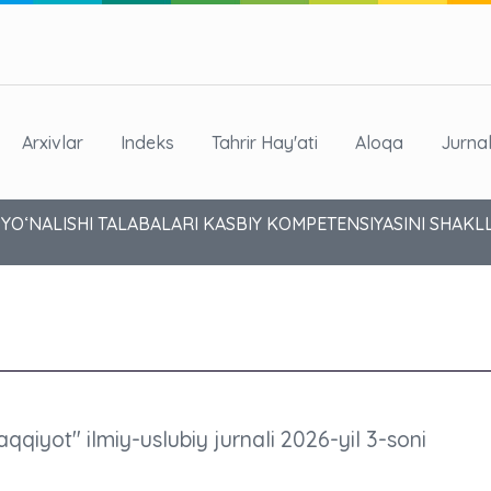
Arxivlar
Indeks
Tahrir Hay'ati
Aloqa
Jurna
 YO‘NALISHI TALABALARI KASBIY KOMPETENSIYASINI SHAK
aqqiyot" ilmiy-uslubiy jurnali 2026-yil 3-soni