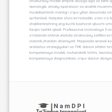
strukturaviy modeli empirik asosga ega va tahlil qi
texnologik, amaliy-operatsion va analitik-muammol
modellashtirish mantig'i o'quv yillari davomida om
qo'llaniladi. Natijalar shuni ko'rsatadiki, o'zini
shakllantirishning eng kuchli bashorat qiluvchi omi
farqini tashkil qiladi. Professional motivatsiya 3-
o'rtalarida ishtirok etishda strukturaviy zaiflikn
statistik jihatdan ahamiyatli. Maqolada ierarxik k
aralashuv strategiyalari va TME dasturi sifatini ta'
kompetensiya modeli, muhandislik ta'limi, texnologi
kompetensiya diagnostikasi, o'quv dasturi dizayni