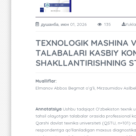
душанба, июн 01, 2026
135
Yukla
TEXNOLOGIK MASHINA VA
TALABALARI KASBIY KO
SHAKLLANTIRISHNING S
Mualliflar:
Elmanov Abbos Begmat o’g’li, Mirzaumidov Asilbe
Annotatsiya
Ushbu tadqiqot O'zbekiston texnik un
tahsil olayotgan talabalar orasida professional ko
Qarshi davlat texnika universiteti (QSTU, n=101) 
respondentga qo'llaniladigan maxsus diagnostika