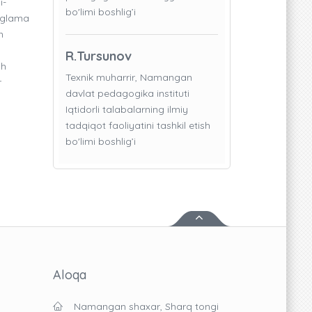
i-
bo'limi boshlig’i
englama
n
R.Tursunov
sh
Texnik muharrir, Namangan
r
davlat pedagogika instituti
Iqtidorli talabalarning ilmiy
tadqiqot faoliyatini tashkil etish
bo'limi boshlig’i
Aloqa
Namangan shaxar, Sharq tongi