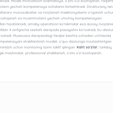
linadi. Model motivatsion-orientatsiya, o'zini o'zi boshqarish, raqaml
arni yechish kompetensiya sohalarini birlashtiradi. Strukturaviy t
illararo munosabatlar va rivojlanish traektoriyalarini o'rganish uchu
 o'zi boshqarish va muammolarni yechish umumiy kompetensiyani
llari hisoblanadi, amaliy-operatsion ko'nikmalar esa asosiy rivojlani
sinfdan 4-sinfgacha sezilarli darajada pasayishni ko'rsatadi, bu dastu
i ko'rsatadi. Muassasa darajasidagi farqlar beshta sohadan uchtasida
ompetensiyani shakllantirish modeli, o'quv dasturiga moslashtirilgan
minlash uchun monitoring tizimi taklif qilingan.
Kalit so'zlar:
tarkibiy
k mashinalar, professional shakllanish, o'zini o'zi boshqarish,
.