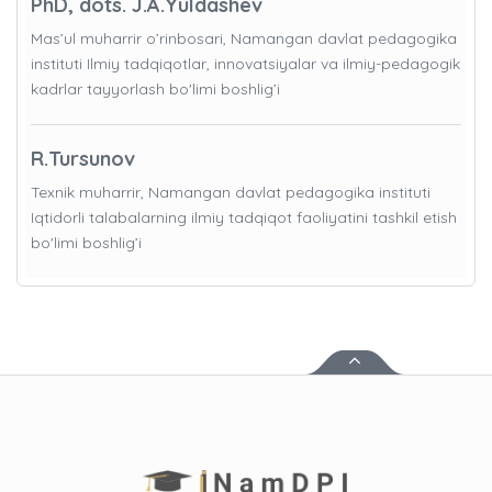
PhD, dots. J.A.Yuldashev
Mas’ul muharrir o’rinbosari, Namangan davlat pedagogika
instituti Ilmiy tadqiqotlar, innovatsiyalar va ilmiy-pedagogik
kadrlar tayyorlash bo'limi boshlig’i
R.Tursunov
Texnik muharrir, Namangan davlat pedagogika instituti
Iqtidorli talabalarning ilmiy tadqiqot faoliyatini tashkil etish
bo'limi boshlig’i