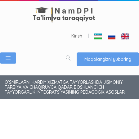
Kirish
|
Maqolangizni yuboring
O‘SMIRLARNI HARBIY XIZMATGA TAYYORLASHDA JISMONIY
TARBIYA VA CHAQIRUVGA QADAR BOSHLANG‘ICH
TAYYORGARLIK INTEGRATSIYASINING PEDAGOGIK ASOSLARI