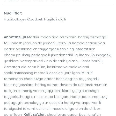
Mualliflar:
Habibullayev Ozodbek Hayitali o‘g‘li
Annotatsiya
Mazkur maqolada o‘smirlarni harbiy xizmatga
tayyorlash jarayonida jismoniy tarbiya hamda chaqiruvga
qadar boshlang‘ich tayyorgarlik fanining integratsion
ahamiyati ilmiy-pedagogik jihatdan tahlil qilingan. Shuningdek,
yoshlarni vatanparvarlik ruhida tarbiyalash, ularda harbiy
xizmatga oid zarur bilim, ko‘nikma va malakalarni
shakllantirishning metodik asoslari yoritilgan. Muallif
tomonidan chaqiruvga qadar boshlang‘ich tayyorgarlik
fanining yoshlarni harbiy xizmat davomida uchrashi mumkin
bo‘lgan jismoniy va ruhiy qiyinchiliklarni yengib o‘tishga
tayyorlashdagi o‘rni asoslab berilgan. Maqolada zamonaviy
pedagogik texnologiyalar asosida harbiy-vatanparvarlik
tarbiyasini takomillashtirish masalalariga alohida e’tibor
qaratilgan.
Kalit so'zlar:
chaqiruvga qadar boshlang‘ich