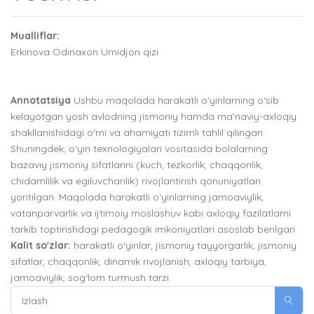
Mualliflar:
Erkinova Odinaxon Umidjon qizi
Annotatsiya
Ushbu maqolada harakatli o‘yinlarning o‘sib
kelayotgan yosh avlodning jismoniy hamda ma’naviy-axloqiy
shakllanishidagi o‘rni va ahamiyati tizimli tahlil qilingan.
Shuningdek, o‘yin texnologiyalari vositasida bolalarning
bazaviy jismoniy sifatlarini (kuch, tezkorlik, chaqqonlik,
chidamlilik va egiluvchanlik) rivojlantirish qonuniyatlari
yoritilgan. Maqolada harakatli o‘yinlarning jamoaviylik,
vatanparvarlik va ijtimoiy moslashuv kabi axloqiy fazilatlarni
tarkib toptirishdagi pedagogik imkoniyatlari asoslab berilgan.
Kalit so'zlar:
harakatli o‘yinlar, jismoniy tayyorgarlik, jismoniy
sifatlar, chaqqonlik, dinamik rivojlanish, axloqiy tarbiya,
jamoaviylik, sog‘lom turmush tarzi.