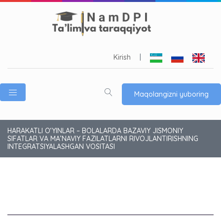
Kirish
|
Maqolangizni yuboring
HARAKATLI O‘YINLAR – BOLALARDA BAZAVIY JISMONIY
SIFATLAR VA MA’NAVIY FAZILATLARNI RIVOJLANTIRISHNING
INTEGRATSIYALASHGAN VOSITASI