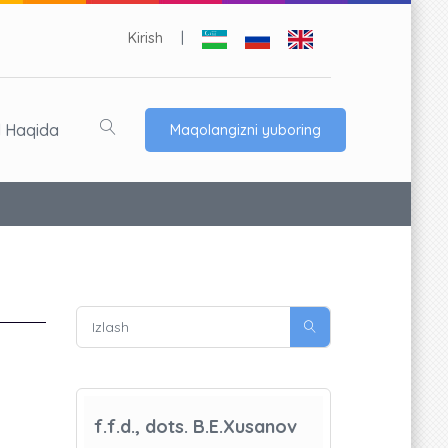
Kirish
|
l Haqida
Maqolangizni yuboring
f.f.d., dots. B.E.Xusanov