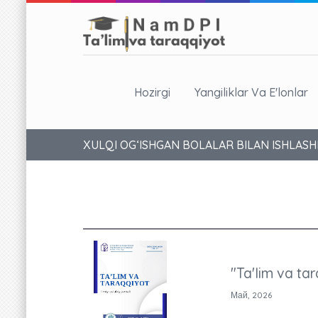
Hozirgi
Yangiliklar Va E'lonlar
ХULQI OG‘ISHGAN BOLALAR BILAN ISHLASH
"Ta'lim va tar
Май, 2026