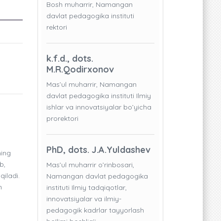
Bosh muharrir, Namangan
davlat pedagogika instituti
rektori
k.f.d., dots.
M.R.Qodirxonov
Mas’ul muharrir, Namangan
davlat pedagogika instituti Ilmiy
ishlar va innovatsiyalar bo’yicha
prorektori
PhD, dots. J.A.Yuldashev
ning
b,
Mas’ul muharrir o’rinbosari,
qiladi.
Namangan davlat pedagogika
n
instituti Ilmiy tadqiqotlar,
innovatsiyalar va ilmiy-
pedagogik kadrlar tayyorlash