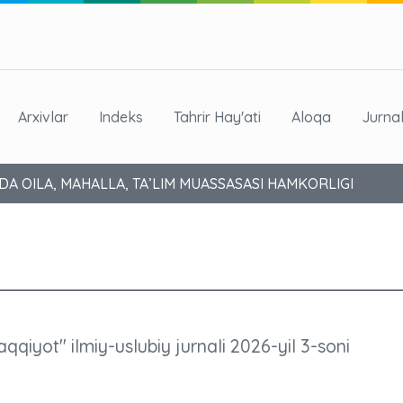
Arxivlar
Indeks
Tahrir Hay'ati
Aloqa
Jurna
DA OILA, MAHALLA, TA’LIM MUASSASASI HAMKORLIGI
aqqiyot" ilmiy-uslubiy jurnali 2026-yil 3-soni