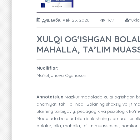
душанба, май 25, 2026
169
Yukla
ХULQI OG‘ISHGAN BOLAL
MAHALLA, TA’LIM MUAS
Mualliflar:
Ma’rufjonova Oyshaxon
Annotatsiya
Mazkur maqolada хulqi og‘ishgan bol
ahamiyati tahlil qilinadi. Bolaning shaxsiy va ijti
ularning tarbiyaviy, pedagogik va psixologik ko‘mak 
Maqolada bolalar bilan ishlashning samarali usulla
bolalar, oila, mahalla, ta’lim muassasasi, hamkorli