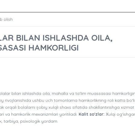
b olish
AR BILAN ISHLASHDA OILA,
SASASI HAMKORLIGI
alar bilan ishlashda oila, mahalla va ta’lim muassasasi hamkorligi
moiy rivojlanishida ushbu uch tomonlama hamkorlikning roli katta bo‘li
orqali bolalarni ijobiy xulqli shaxs sifatida shakllantirishga xizmat 
ri va hamkorlik mexanizmlari yoritiladi.
Kalit so'zlar:
Хulqi og‘ishga
k, tarbiya, psixologik yordam.