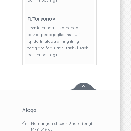
bo'limi boshlig’i
R.Tursunov
Texnik muharrir, Namangan
davlat pedagogika instituti
Iqtidorli talabalarning ilmiy
tadqiqot faoliyatini tashkil etish
bo'limi boshlig’i
Aloqa
Namangan shaxar, Sharq tongi
MFY, 316 uy