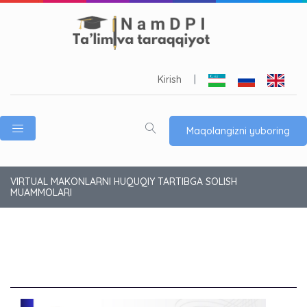
Kirish
|
Maqolangizni yuboring
VIRTUAL MAKONLARNI HUQUQIY TARTIBGA SOLISH
MUAMMOLARI