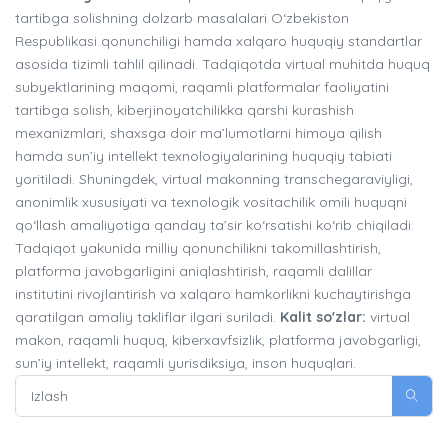
tartibga solishning dolzarb masalalari O‘zbekiston
Respublikasi qonunchiligi hamda xalqaro huquqiy standartlar
asosida tizimli tahlil qilinadi. Tadqiqotda virtual muhitda huquq
subyektlarining maqomi, raqamli platformalar faoliyatini
tartibga solish, kiberjinoyatchilikka qarshi kurashish
mexanizmlari, shaxsga doir ma’lumotlarni himoya qilish
hamda sun’iy intellekt texnologiyalarining huquqiy tabiati
yoritiladi. Shuningdek, virtual makonning transchegaraviyligi,
anonimlik xususiyati va texnologik vositachilik omili huquqni
qo‘llash amaliyotiga qanday ta’sir ko‘rsatishi ko‘rib chiqiladi.
Tadqiqot yakunida milliy qonunchilikni takomillashtirish,
platforma javobgarligini aniqlashtirish, raqamli dalillar
institutini rivojlantirish va xalqaro hamkorlikni kuchaytirishga
qaratilgan amaliy takliflar ilgari suriladi.
Kalit so'zlar:
virtual
makon, raqamli huquq, kiberxavfsizlik, platforma javobgarligi,
sun’iy intellekt, raqamli yurisdiksiya, inson huquqlari.