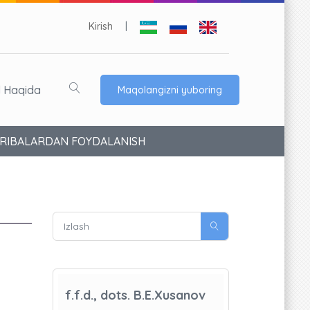
Kirish
|
l Haqida
Maqolangizni yuboring
AJRIBALARDAN FOYDALANISH
f.f.d., dots. B.E.Xusanov