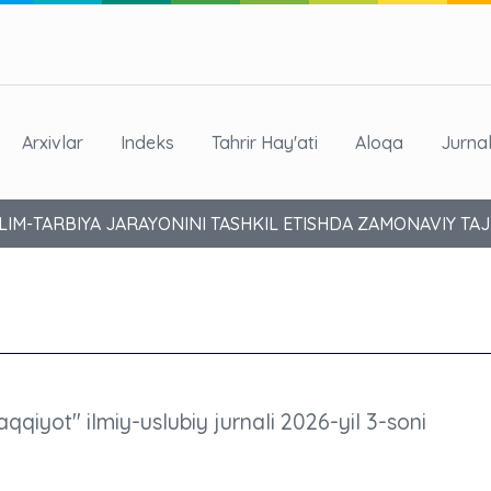
Arxivlar
Indeks
Tahrir Hay'ati
Aloqa
Jurna
’LIM-TARBIYA JARAYONINI TASHKIL ETISHDA ZAMONAVIY T
aqqiyot" ilmiy-uslubiy jurnali 2026-yil 3-soni