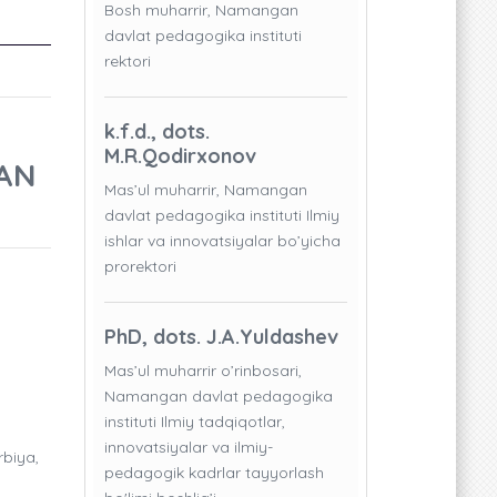
Bosh muharrir, Namangan
davlat pedagogika instituti
rektori
k.f.d., dots.
M.R.Qodirxonov
AN
Mas’ul muharrir, Namangan
davlat pedagogika instituti Ilmiy
ishlar va innovatsiyalar bo’yicha
prorektori
PhD, dots. J.A.Yuldashev
Mas’ul muharrir o’rinbosari,
Namangan davlat pedagogika
instituti Ilmiy tadqiqotlar,
innovatsiyalar va ilmiy-
rbiya,
pedagogik kadrlar tayyorlash