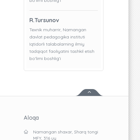
bo'limi boshlig’i
R.Tursunov
Texnik muharrir, Namangan
davlat pedagogika instituti
Iqtidorli talabalarning ilmiy
tadqiqot faoliyatini tashkil etish
bo'limi boshlig’i
Aloqa
Namangan shaxar, Sharq tongi
MFY, 316 uy