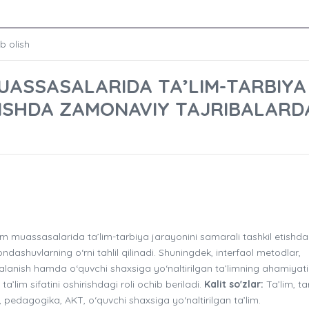
b olish
MUASSASALARIDA TA’LIM-TARBIYA
TISHDA ZAMONAVIY TAJRIBALARD
 muassasalarida ta’lim-tarbiya jarayonini samarali tashkil etishda
ashuvlarning o‘rni tahlil qilinadi. Shuningdek, interfaol metodlar,
anish hamda o‘quvchi shaxsiga yo‘naltirilgan ta’limning ahamiyati
lim sifatini oshirishdagi roli ochib beriladi.
Kalit so'zlar:
Ta’lim, ta
, pedagogika, AKT, o‘quvchi shaxsiga yo‘naltirilgan ta’lim.