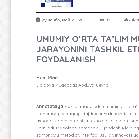
душанба, май 25, 2026
135
Yukla
UMUMIY O‘RTA TA’LIM 
JARAYONINI TASHKIL E
FOYDALANISH
Mualliflar:
Sidiqova Muqaddas Abduvaliyevna
Annotatsiya
Mazkur maqolada umumiy o‘rta ta’lim
zamonaviy pedagogik tajribalar va innovatsion yond
axborot-kommunikatsiya texnologiyalaridan foydal
yoritiladi. Maqolada zamonaviy yondashuvlarning ta’
zamonaviy metodlar, interfaol usullar, innovatsiya