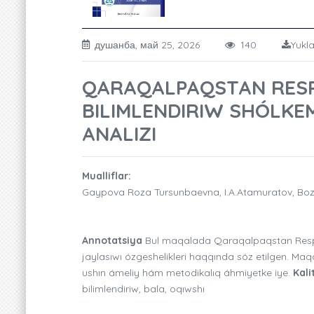
душанба, май 25, 2026
140
Yukla
QARAQALPAQSTAN RESP
BILIMLENDIRIW SHÓLKE
ANALIZI
Mualliflar:
Gaypova Roza Tursunbaevna, I.A.Atamuratov, Bo
Annotatsiya
Bul maqalada Qaraqalpaqstan Respub
jaylasıwı ózgeshelikleri haqqında sóz etilgen. Maq
ushın ámeliy hám metodikalıq áhmiyetke iye.
Kali
bilimlendiriw, bala, oqıwshı