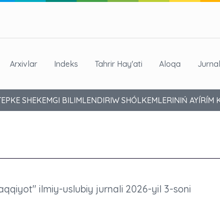
Arxivlar
Indeks
Tahrir Hay'ati
Aloqa
Jurna
PKE SHEKEMGI BILIMLENDIRIW SHÓLKEMLERINIŃ AYÍRÍM K
aqqiyot" ilmiy-uslubiy jurnali 2026-yil 3-soni