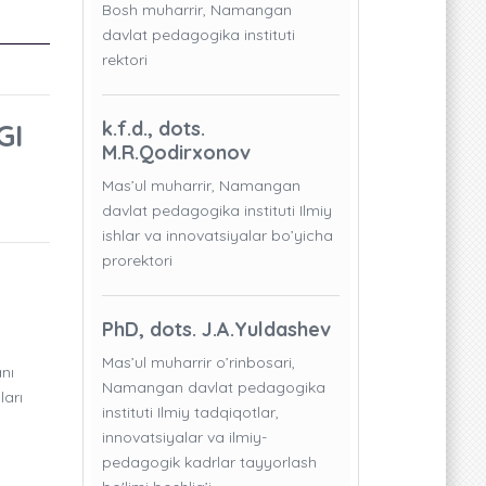
Bosh muharrir, Namangan
davlat pedagogika instituti
rektori
GI
k.f.d., dots.
M.R.Qodirxonov
Mas’ul muharrir, Namangan
davlat pedagogika instituti Ilmiy
ishlar va innovatsiyalar bo’yicha
prorektori
PhD, dots. J.A.Yuldashev
Mas’ul muharrir o’rinbosari,
nı
Namangan davlat pedagogika
ları
instituti Ilmiy tadqiqotlar,
innovatsiyalar va ilmiy-
pedagogik kadrlar tayyorlash