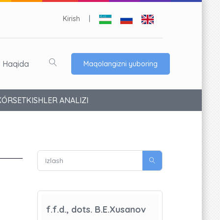
Kirish
|
l Haqida
Maqolangizni yuboring
ÓRSETKISHLER ANALIZI
f.f.d., dots. B.E.Xusanov