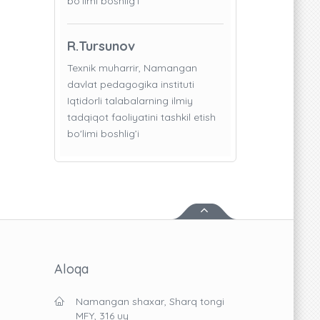
bo'limi boshlig’i
R.Tursunov
Texnik muharrir, Namangan
davlat pedagogika instituti
Iqtidorli talabalarning ilmiy
tadqiqot faoliyatini tashkil etish
bo'limi boshlig’i
Aloqa
Namangan shaxar, Sharq tongi
MFY, 316 uy