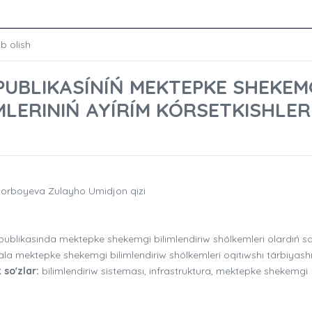
b olish
UBLIKASÍNÍŃ MEKTEPKE SHEKEM
MLERINIŃ AYÍRÍM KÓRSETKISHLER
zorboyeva Zulayho Umidjon qizi
likasında mektepke shekemgi bilimlendiriw shólkemleri olardıń sa
ala mektepke shekemgi bilimlendiriw shólkemleri oqıtıwshı tárbiyashı
t so'zlar:
bilimlendiriw sisteması, infrastruktura, mektepke shekemgi