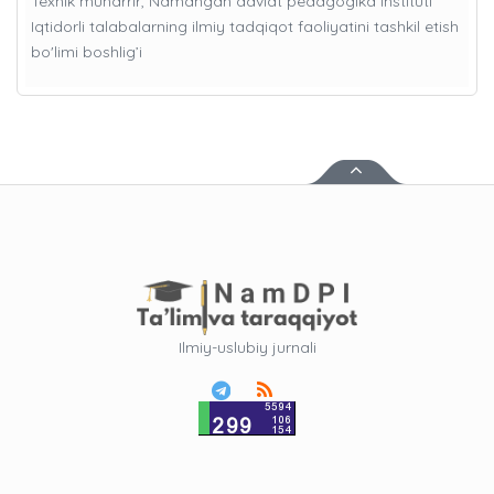
Texnik muharrir, Namangan davlat pedagogika instituti
Iqtidorli talabalarning ilmiy tadqiqot faoliyatini tashkil etish
bo'limi boshlig’i
Ilmiy-uslubiy jurnali