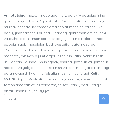
Annotatsiya
mazkur maqolada ingliz detektiv adabiyotining
yirik namoyandasi bo‘lgan Agata Kristining «Kutubxonadagi
murda» asarida ikki tomonlama tabiat masalasi falsafiy va
badiiy jihatdan tahlil qilinadi. Asardagi qahramonlarning ichki
va tashqi olami, inson xarakteridagi yashirin qirralar hamda
axloqiy niqob masalalari badiiy-estetik nuqtai nazardan
o‘rganiladi. Tadqiqot davomida yozuvchining psixologik tasvir
mahorati, detektiv syujet orqali inson ruhiyatini ochib berish
usullari tahlil qilinadi. Shuningdek, asarda yaxshilik va yomonlik,
haqiqat va yolg‘on, tashqi ko‘rinish va ichki mohiyat o‘rtasidagi
qarama-qarshiliklarning falsafiy mazmuni yoritiladi.
Kalit
so'zlar:
Agata Kristi, «Kutubxonadagi murda», detektiv janr, ikki
tomonlama tabiat, psixologizm, falsafiy tahlil, badiiy talqin,
obraz, inson ruhiyati, syujet.