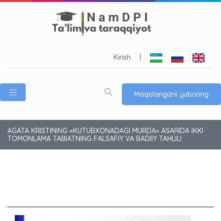
Kirish
|
Maqolangizni yuboring
AGATA KRISTINING «KUTUBXONADAGI MURDA» ASARIDA IKKI
TOMONLAMA TABIATNING FALSAFIY VA BADIIY TAHLILI