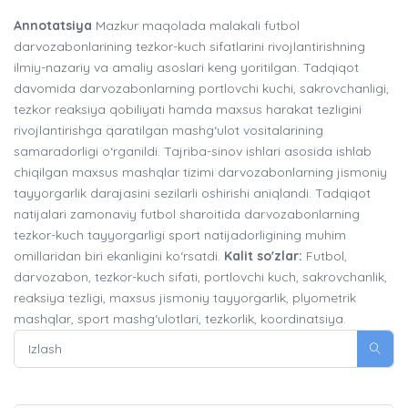
Annotatsiya
Mazkur maqolada malakali futbol
darvozabonlarining tezkor-kuch sifatlarini rivojlantirishning
ilmiy-nazariy va amaliy asoslari keng yoritilgan. Tadqiqot
davomida darvozabonlarning portlovchi kuchi, sakrovchanligi,
tezkor reaksiya qobiliyati hamda maxsus harakat tezligini
rivojlantirishga qaratilgan mashg‘ulot vositalarining
samaradorligi o‘rganildi. Tajriba-sinov ishlari asosida ishlab
chiqilgan maxsus mashqlar tizimi darvozabonlarning jismoniy
tayyorgarlik darajasini sezilarli oshirishi aniqlandi. Tadqiqot
natijalari zamonaviy futbol sharoitida darvozabonlarning
tezkor-kuch tayyorgarligi sport natijadorligining muhim
omillaridan biri ekanligini ko‘rsatdi.
Kalit so'zlar:
Futbol,
darvozabon, tezkor-kuch sifati, portlovchi kuch, sakrovchanlik,
reaksiya tezligi, maxsus jismoniy tayyorgarlik, plyometrik
mashqlar, sport mashg‘ulotlari, tezkorlik, koordinatsiya.