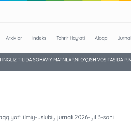
Arxivlar
Indeks
Tahrir Hay'ati
Aloqa
Jurna
INGLIZ TILIDA SOHAVIY MATNLARNI O‘QISH VOSITASIDA RIV
aqqiyot" ilmiy-uslubiy jurnali 2026-yil 3-soni