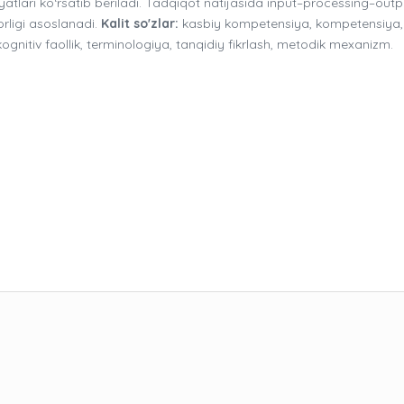
niyatlari ko‘rsatib beriladi. Tadqiqot natijasida input–processing–outp
rligi asoslanadi.
Kalit so'zlar:
kasbiy kompetensiya, kompetensiya, 
 kognitiv faollik, terminologiya, tanqidiy fikrlash, metodik mexanizm.