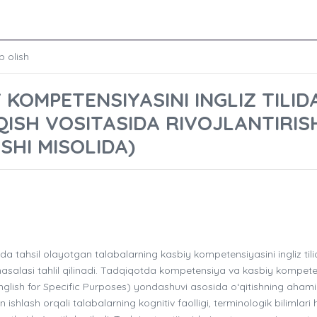
b olish
KOMPETENSIYASINI INGLIZ TILID
QISH VOSITASIDA RIVOJLANTIRIS
SHI MISOLIDA)
a tahsil olayotgan talabalarning kasbiy kompetensiyasini ingliz tili
h masalasi tahlil qilinadi. Tadqiqotda kompetensiya va kasbiy kompet
(English for Specific Purposes) yondashuvi asosida o‘qitishning ahami
 ishlash orqali talabalarning kognitiv faolligi, terminologik bilimlar