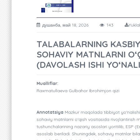
душанба, май 18, 2026
143
Yukla
TALABALARNING KASBIY 
SOHAVIY MATNLARNI O‘
(DAVOLASH ISHI YO‘NALI
Mualliflar:
Raxmatullaeva Gulbahor Ibrohimjon qizi
Annotatsiya
Mazkur maqolada tibbiyot yo‘nalishid
sohaviy matnlarni o‘qish vositasida rivojlantiris
tushunchalarining nazariy asoslari yoritilib, ESP 
asoslab beriladi. Shuningdek, sohaviy matnlar bilan