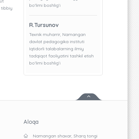
ut
bo'limi boshlig’i
tibbiy
R.Tursunov
Texnik muharrir, Namangan
davlat pedagogika instituti
Iqtidorli talabalarning ilmiy
tadqiqot faoliyatini tashkil etish
bo'limi boshlig’i
Aloqa
Namangan shaxar, Sharq tongi