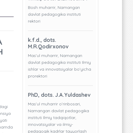
Bosh muharrir, Namangan
davlat pedagogika instituti
rektori
A
k.f.d., dots.
M.R.Qodirxonov
H
Mas’ul muharrir, Namangan
davlat pedagogika instituti Ilmiy
ishlar va innovatsiyalar bo’yicha
prorektori
PhD, dots. J.A.Yuldashev
Mas’ul muharrir o’rinbosari,
dagi
Namangan davlat pedagogika
ensiya
instituti Ilmiy tadqiqotlar,
yati
innovatsiyalar va ilmiy-
i hamda
pedagogik kadrlar tayyorlash