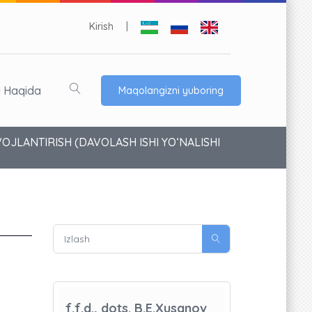
Kirish
|
l Haqida
Maqolangizni yuboring
OJLANTIRISH (DAVOLASH ISHI YO‘NALISHI
f.f.d., dots. B.E.Xusanov