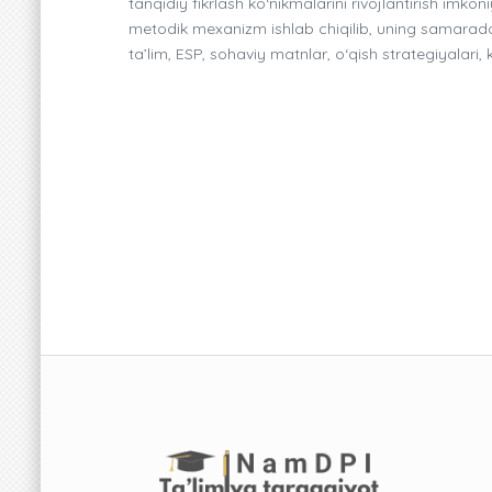
tanqidiy fikrlash ko‘nikmalarini rivojlantirish imko
metodik mexanizm ishlab chiqilib, uning samarado
ta’lim, ESP, sohaviy matnlar, o‘qish strategiyalari,