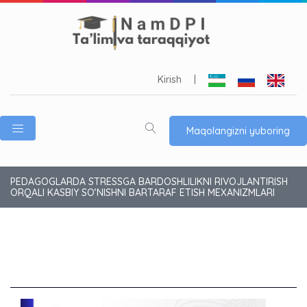
Kirish
|
Maqolangizni yuboring
PEDAGOGLARDA STRESSGA BARDOSHLILIKNI RIVOJLANTIRISH
ORQALI KASBIY SO‘NISHNI BARTARAF ETISH MEXANIZMLARI