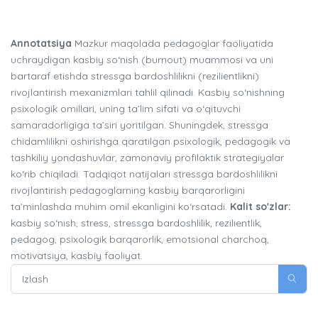
Annotatsiya
Mazkur maqolada pedagoglar faoliyatida
uchraydigan kasbiy so‘nish (burnout) muammosi va uni
bartaraf etishda stressga bardoshlilikni (rezilientlikni)
rivojlantirish mexanizmlari tahlil qilinadi. Kasbiy so‘nishning
psixologik omillari, uning ta’lim sifati va o‘qituvchi
samaradorligiga ta’siri yoritilgan. Shuningdek, stressga
chidamlilikni oshirishga qaratilgan psixologik, pedagogik va
tashkiliy yondashuvlar, zamonaviy profilaktik strategiyalar
ko‘rib chiqiladi. Tadqiqot natijalari stressga bardoshlilikni
rivojlantirish pedagoglarning kasbiy barqarorligini
ta’minlashda muhim omil ekanligini ko‘rsatadi.
Kalit so'zlar:
kasbiy so‘nish, stress, stressga bardoshlilik, rezilientlik,
pedagog, psixologik barqarorlik, emotsional charchoq,
motivatsiya, kasbiy faoliyat.