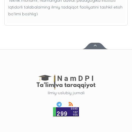
Texnik muharrir, Namangan davlat pedagogika instituti
Iqtidorli talabalarning ilmiy tadqiqot faoliyatini tashkil etish
bo'limi boshlig’i
Ilmiy-uslubiy jurnali