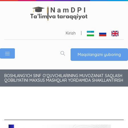
Kirish
|
Maqolangizni yuboring
BOSHLANG‘ICH SINF O‘QUVCHILARINING MUVOZANAT SAQLASH
QOBILIYATINI MAXSUS MASHQLAR YORDAMIDA SHAKLLANTIRISH