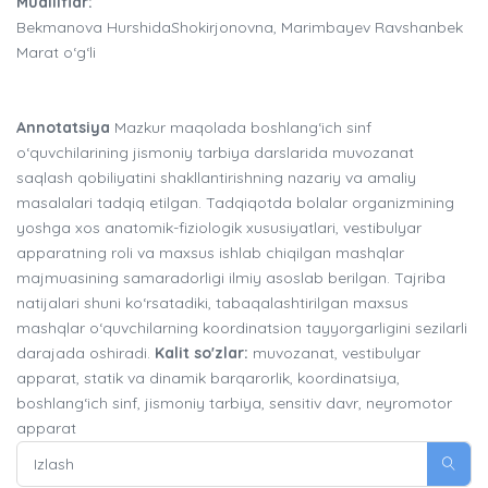
Mualliflar:
Bekmanova HurshidaShokirjonovna, Marimbayev Ravshanbek
Marat o‘g‘li
Annotatsiya
Mazkur maqolada boshlang‘ich sinf
o‘quvchilarining jismoniy tarbiya darslarida muvozanat
saqlash qobiliyatini shakllantirishning nazariy va amaliy
masalalari tadqiq etilgan. Tadqiqotda bolalar organizmining
yoshga xos anatomik-fiziologik xususiyatlari, vestibulyar
apparatning roli va maxsus ishlab chiqilgan mashqlar
majmuasining samaradorligi ilmiy asoslab berilgan. Tajriba
natijalari shuni ko‘rsatadiki, tabaqalashtirilgan maxsus
mashqlar o‘quvchilarning koordinatsion tayyorgarligini sezilarli
darajada oshiradi.
Kalit so'zlar:
muvozanat, vestibulyar
apparat, statik va dinamik barqarorlik, koordinatsiya,
boshlang‘ich sinf, jismoniy tarbiya, sensitiv davr, neyromotor
apparat