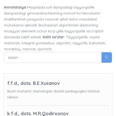
Annotatsiya
Maqolada turli darajadagi tayyorgarlik
darajasidagi gimnastikachilarning motorli ko'nikmalarini
shakllantirish jarayonini nazorat qilish tizimi masalalari
muhokama qilinadi. Boshqarish algoritmlari dasturning
muayyan elementi uchun ko'p yillik tayyorgarlik va o'qitish
doirasida taklif etiladi.
Kalit so'zlar:
Tayyorgarlik, vosita
mahorati, integral yondashuv, algoritm, tayyorlik, baholash,
murabbiy, nazorat, sportchi.
f.f.d., dots. B.E.Xusanov
Bosh muharrir, Namangan davlat pedagogika instituti
rektori
k.f.d., dots. M.R.Qodirxonov