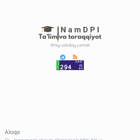
Ilmiy-uslubiy jurnali
Aloqa
Namangan shaxar, Sharq tongi MFY, 316 uy