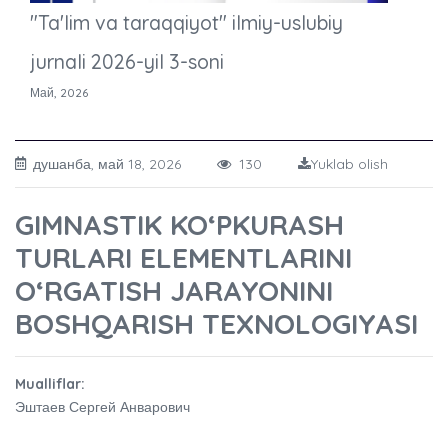
"Ta'lim va taraqqiyot" ilmiy-uslubiy
jurnali 2026-yil 3-soni
Май, 2026
душанба, май 18, 2026
130
Yuklab olish
GIMNASTIK KO‘PKURASH
TURLARI ELEMENTLARINI
O‘RGATISH JARAYONINI
BOSHQARISH TEXNOLOGIYASI
Mualliflar:
Эштаев Сергей Анварович