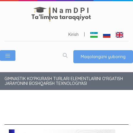
Kirish
|
Maqolangizni yuboring
GIMNASTIK KO‘PKURASH TURLARI ELEMENTLARINI O‘RGATISH
JARAYONINI BOSHQARISH TEXNOLOGIYASI