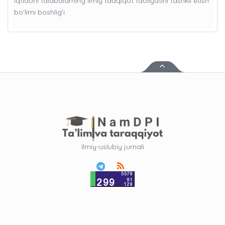
Iqtidorli talabalarning ilmiy tadqiqot faoliyatini tashkil etish
bo'limi boshlig’i
Ilmiy-uslubiy jurnali