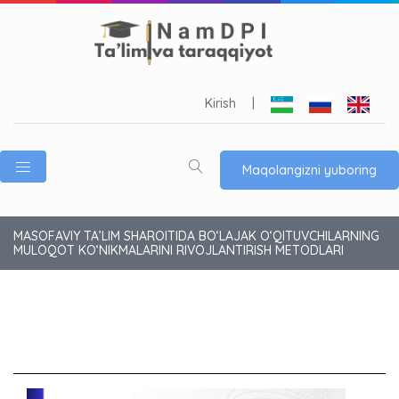
Kirish
|
Maqolangizni yuboring
MASOFAVIY TA’LIM SHAROITIDA BO‘LAJAK O‘QITUVCHILARNING
MULOQOT KO‘NIKMALARINI RIVOJLANTIRISH METODLARI