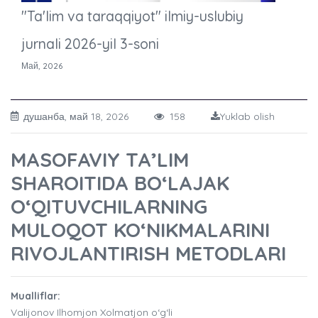
"Ta'lim va taraqqiyot" ilmiy-uslubiy
jurnali 2026-yil 3-soni
Май, 2026
душанба, май 18, 2026
158
Yuklab olish
MASOFAVIY TA’LIM
SHAROITIDA BO‘LAJAK
O‘QITUVCHILARNING
MULOQOT KO‘NIKMALARINI
RIVOJLANTIRISH METODLARI
Mualliflar:
Valijonov Ilhomjon Xolmatjon o‘g‘li