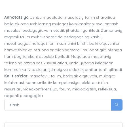
Annotatsiya
Ushbu maqolada masofaviy ta’lim sharoitida
bo‘lajak o‘qituvchilarning muloqot ko‘nikmalarini rivojlantirish
masalasi pedagogik va metodik jihatdan yoritiladi. Zamonaviy
raqamli ta’lim muhiti sharoitida pedagogning kasbiy
muvaffaqiyati nafaqat fan mazmunini bilishi, balki o‘quvchilar,
hamkasblar va ota-onalar bilan samarali muloqot qila olishiga
ham bog‘liq ekani asoslab beriladi. Maqolada masofaviy
ta’limning o‘ziga xos xususiyatlari, unda yuzaga keladigan
kommunikativ to‘siqlar, ijtimoiy va didaktik omillar tahlil qilinadi.
Kalit so'zlar:
masofaviy ta’lim, bo‘lajak o‘qituvchi, muloqot
ko‘nikmasi, kommunikativ kompetensiya, elektron ta’lim
resurslari, videokonferensiya, forum, mikroo‘qitish, refleksiya,
raqamli pedagogika