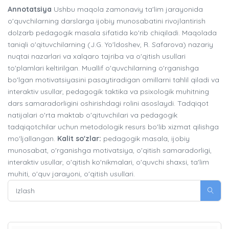
Annotatsiya
Ushbu maqola zamonaviy ta'lim jarayonida
o'quvchilarning darslarga ijobiy munosabatini rivojlantirish
dolzarb pedagogik masala sifatida ko'rib chiqiladi. Maqolada
taniqli o'qituvchilarning (J.G. Yo'ldoshev, R. Safarova) nazariy
nuqtai nazarlari va xalqaro tajriba va o'qitish usullari
to'plamlari keltirilgan. Muallif o'quvchilarning o'rganishga
bo'lgan motivatsiyasini pasaytiradigan omillarni tahlil qiladi va
interaktiv usullar, pedagogik taktika va psixologik muhitning
dars samaradorligini oshirishdagi rolini asoslaydi. Tadqiqot
natijalari o'rta maktab o'qituvchilari va pedagogik
tadqiqotchilar uchun metodologik resurs bo'lib xizmat qilishga
mo'ljallangan.
Kalit so'zlar:
pedagogik masala, ijobiy
munosabat, o'rganishga motivatsiya, o'qitish samaradorligi,
interaktiv usullar, o'qitish ko'nikmalari, o'quvchi shaxsi, ta'lim
muhiti, o'quv jarayoni, o'qitish usullari.