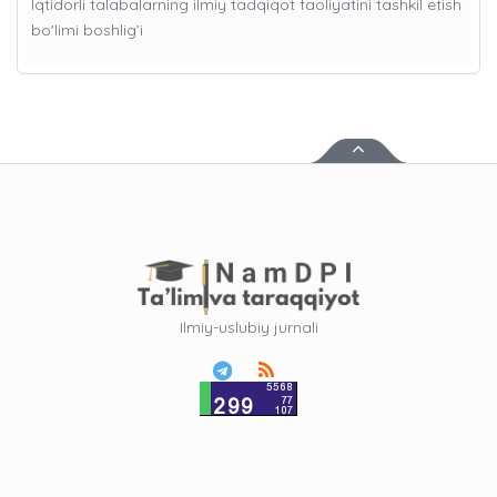
Iqtidorli talabalarning ilmiy tadqiqot faoliyatini tashkil etish
bo'limi boshlig’i
Ilmiy-uslubiy jurnali