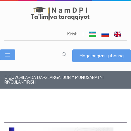
Kirish
|
Maqolangizni yuboring
O'QUVCHILARDA DARSLARGA IJOBIY MUNOSABATNI
RIVOJLANTIRISH