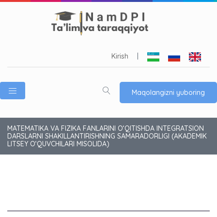
Kirish
|
Maqolangizni yuboring
MATEMATIKA VA FIZIKA FANLARINI O‘QITISHDA INTEGRATSION
DARSLARNI SHAKILLANTIRISHNING SAMARADORLIGI (AKADEMIK
LITSEY O‘QUVCHILARI MISOLIDA)