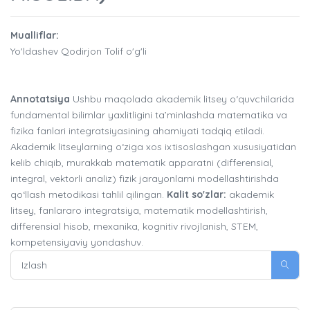
Mualliflar:
Yo'ldashev Qodirjon Tolif o'g'li
Annotatsiya
Ushbu maqolada akademik litsey o‘quvchilarida
fundamental bilimlar yaxlitligini ta’minlashda matematika va
fizika fanlari integratsiyasining ahamiyati tadqiq etiladi.
Akademik litseylarning o‘ziga xos ixtisoslashgan xususiyatidan
kelib chiqib, murakkab matematik apparatni (differensial,
integral, vektorli analiz) fizik jarayonlarni modellashtirishda
qo‘llash metodikasi tahlil qilingan.
Kalit so'zlar:
akademik
litsey, fanlararo integratsiya, matematik modellashtirish,
differensial hisob, mexanika, kognitiv rivojlanish, STEM,
kompetensiyaviy yondashuv.