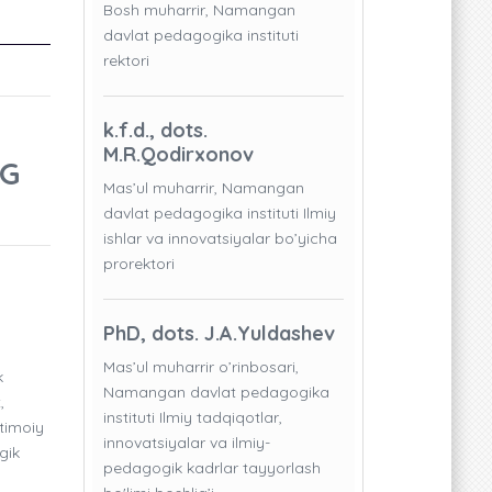
Bosh muharrir, Namangan
davlat pedagogika instituti
rektori
k.f.d., dots.
M.R.Qodirxonov
NG
Mas’ul muharrir, Namangan
davlat pedagogika instituti Ilmiy
ishlar va innovatsiyalar bo’yicha
prorektori
PhD, dots. J.A.Yuldashev
Mas’ul muharrir o’rinbosari,
k
Namangan davlat pedagogika
,
instituti Ilmiy tadqiqotlar,
jtimoiy
innovatsiyalar va ilmiy-
gik
pedagogik kadrlar tayyorlash