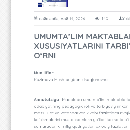
пайшанба, май 14, 2026
140
Yukl
UMUMTA’LIM MAKTABLAR
XUSUSIYATLARINI TARB
O‘RNI
Mualliflar:
Kozimova Mushtariybonu Isoqjanovna
Annotatsiya
. Maqolada umumta’lim maktablarida o
adabiyotining pedagogik roli va tarbiyaviy imkoniyat
mas’uliyat va vatanparvarlik kabi fazilatlarni rivojl
ko‘nikmalarini mustahkamlash yo‘llari ko‘rsatib o‘t
samaradorlik, milliy qadriyatlar, axloqiy fazilatlar.