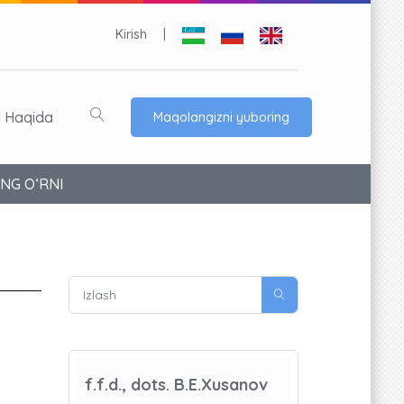
Kirish
|
l Haqida
Maqolangizni yuboring
NG O‘RNI
f.f.d., dots. B.E.Xusanov