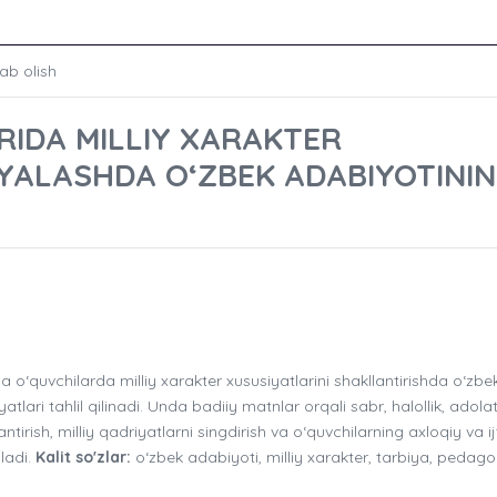
ab olish
IDA MILLIY XARAKTER
IYALASHDA O‘ZBEK ADABIYOTINI
‘quvchilarda milliy xarakter xususiyatlarini shakllantirishda o‘zbe
lari tahlil qilinadi. Unda badiiy matnlar orqali sabr, halollik, adolat
antirish, milliy qadriyatlarni singdirish va o‘quvchilarning axloqiy va i
iladi.
Kalit so'zlar:
o‘zbek adabiyoti, milliy xarakter, tarbiya, pedago