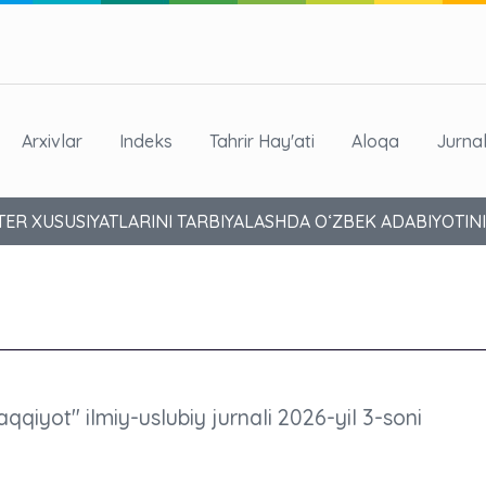
Arxivlar
Indeks
Tahrir Hay'ati
Aloqa
Jurna
ER XUSUSIYATLARINI TARBIYALASHDA O‘ZBEK ADABIYOTINI
aqqiyot" ilmiy-uslubiy jurnali 2026-yil 3-soni