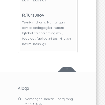
bo'limi boshlig’i
R.Tursunov
Texnik muharrir, Namangan
davlat pedagogika instituti
Iqtidorli talabalarning ilmiy
tadqiqot faoliyatini tashkil etish
bo'limi boshlig’i
Aloqa
Namangan shaxar, Sharq tongi
MFY, 316 uy