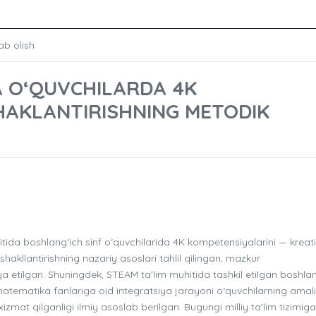
ab olish
A O‘QUVCHILARDA 4K
HAKLANTIRISHNING METODIK
a boshlang‘ich sinf o‘quvchilarida 4K kompetensiyalarini — kreativ
shakllantirishning nazariy asoslari tahlil qilingan, mazkur
ya etilgan. Shuningdek, STEAM ta’lim muhitida tashkil etilgan boshla
matematika fanlariga oid integratsiya jarayoni o‘quvchilarning amali
 xizmat qilganligi ilmiy asoslab berilgan. Bugungi milliy ta’lim tizimiga