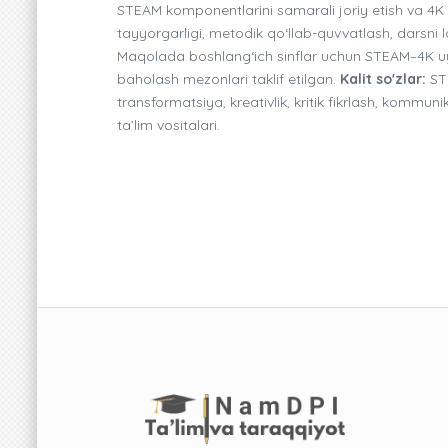
STEAM komponentlarini samarali joriy etish va 4K 
tayyorgarligi, metodik qo‘llab-quvvatlash, darsni lo
Maqolada boshlang‘ich sinflar uchun STEAM–4K uyg’
baholash mezonlari taklif etilgan.
Kalit so'zlar:
STE
transformatsiya, kreativlik, kritik fikrlash, kommu
ta’lim vositalari.