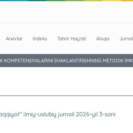
Arxivlar
Indeks
Tahrir Hay'ati
Aloqa
Jurna
4K KOMPETENSIYALARINI SHAKLANTIRISHNING METODIK IMK
aqqiyot" ilmiy-uslubiy jurnali 2026-yil 3-soni