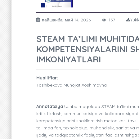
пайшанба, май 14, 2026
157
Yukl
STEAM TA’LIMI MUHITID
KOMPETENSIYALARINI S
IMKONIYATLARI
Mualliflar:
Tashibekova Munojat Xoshimovna
Annotatsiya
Ushbu maqolada STEAM ta’limi muhitid
kritik fikrlash, kommunikatsiya va kollaboratsiyani 
kompetensiyalarini shakllantirish metodikasi tavsi
ta’limda fan, texnologiya, muhandislik, san’at va 
ijodiy va tadqiqotchilik faoliyatini faollashtirishga