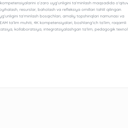
kompetensiyalarini o’zaro uyg’unligini ta’minlash maqsadida o‘qituv
yihalash, resurslar, baholash va refleksiya omillari tahlil qilingan.
unligini ta’minlash bosqichlari, amaliy topshiriqlari namunasi va
AM ta’lim muhiti, 4K kompetensiyalari, boshlang‘ich ta’lim, raqamli
nikatsiya, kollaboratsiya, integratsiyalashgan ta’lim, pedagogik texno