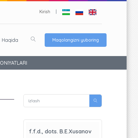
Kirish
|
l Haqida
Maqolangizni yuboring
ONIYATLARI
f.f.d., dots. B.E.Xusanov