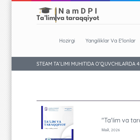
Hozirgi
Yangiliklar Va E'lonlar
STEAM TA’LIMI MUHITIDA O‘QUVCHILARDA 
"Ta'lim va tar
Май, 2026