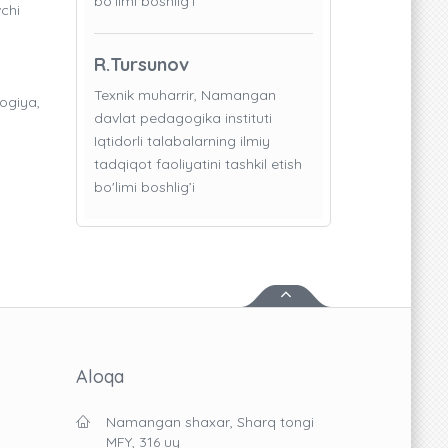
bo'limi boshlig’i
chi
R.Tursunov
Texnik muharrir, Namangan
logiya,
davlat pedagogika instituti
Iqtidorli talabalarning ilmiy
tadqiqot faoliyatini tashkil etish
bo'limi boshlig’i
Aloqa
Namangan shaxar, Sharq tongi
MFY, 316 uy