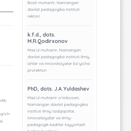
Bosh muharrir, Namangan
davlat pedagogika instituti
rektori
k.f.d., dots.
M.R.Qodirxonov
Mas’ul muharrir, Namangan
davlat pedagogika instituti Ilmiy
ishlar va innovatsiyalar bo’yicha
prorektori
PhD, dots. J.A.Yuldashev
Mas’ul muharrir o’rinbosari,
lik,
Namangan davlat pedagogika
instituti Ilmiy tadqiqotlar,
ng‘ich
innovatsiyalar va ilmiy-
y,
pedagogik kadrlar tayyorlash