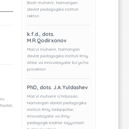
Bosh muharrir, Namangan
davlat pedagogika instituti
rektori
k.f.d., dots.
M.R.Qodirxonov
Mas’ul muharrir, Namangan
davlat pedagogika instituti Ilmiy
ishlar va innovatsiyalar bo’yicha
prorektori
PhD, dots. J.A.Yuldashev
Mas’ul muharrir o’rinbosari,
nov
Namangan davlat pedagogika
azilat,
instituti Ilmiy tadqiqotlar,
innovatsiyalar va ilmiy-
pedagogik kadrlar tayyorlash