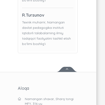
bo'limi boshlig’i
R.Tursunov
Texnik muharrir, Namangan
davlat pedagogika instituti
Iqtidorli talabalarning ilmiy
tadqiqot faoliyatini tashkil etish
bo'limi boshlig’i
Aloqa
Namangan shaxar, Sharq tongi
MFY, 316 uy