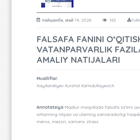
пайшанба, май 14, 2026
162
Yukl
FALSAFA FANINI O‘QIT
VATANPARVARLIK FAZIL
AMALIY NATIJALARI
Mualliflar:
Xaydaraliyev Xurshid Xamidullayevich
Annotatsiya
Mazkur maqollada falsafa ta’limi asosi
ishlarining nitijasi va ularning samaradorligi haqi
meros, mezon, samara, shaxs.