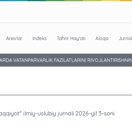
Arxivlar
Indeks
Tahrir Hay'ati
Aloqa
Jurna
LARDA VATANPARVARLIK FAZILATLARINI RIVOJLANTIRISHNIN
aqqiyot" ilmiy-uslubiy jurnali 2026-yil 3-soni