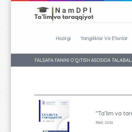
Hozirgi
Yangiliklar Va E'lonlar
FALSAFA FANINI O‘QITISH ASOSIDA TALABA
"Ta'lim va tar
Май, 2026