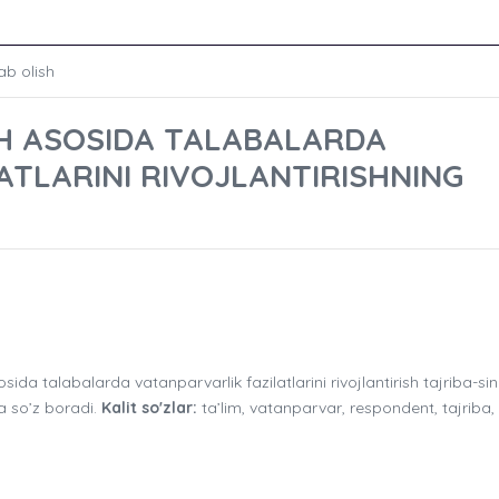
ab olish
ISH ASOSIDA TALABALARDA
ATLARINI RIVOJLANTIRISHNING
da talabalarda vatanparvarlik fazilatlarini rivojlantirish tajriba-si
da so’z boradi.
Kalit so'zlar:
ta’lim, vatanparvar, respondent, tajriba, f