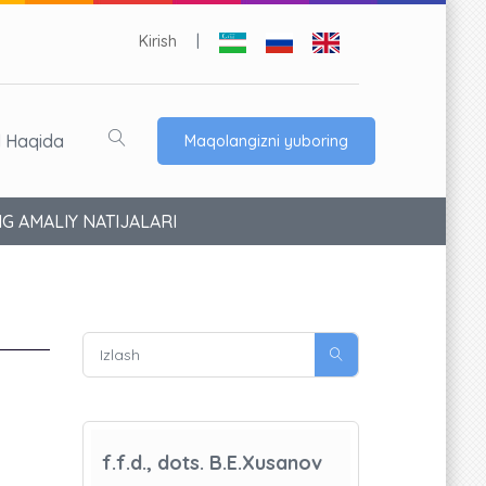
Kirish
|
l Haqida
Maqolangizni yuboring
G AMALIY NATIJALARI
f.f.d., dots. B.E.Xusanov