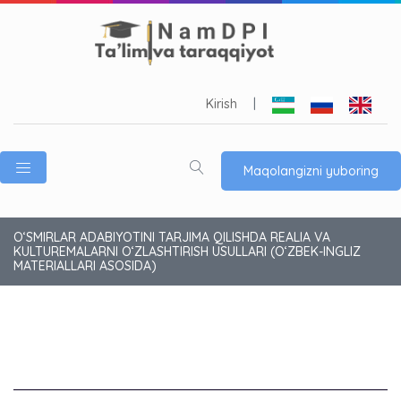
Kirish
|
Maqolangizni yuboring
OʻSMIRLAR ADABIYOTINI TARJIMA QILISHDA REALIA VA
KULTUREMALARNI OʻZLASHTIRISH USULLARI (OʻZBEK-INGLIZ
MATERIALLARI ASOSIDA)