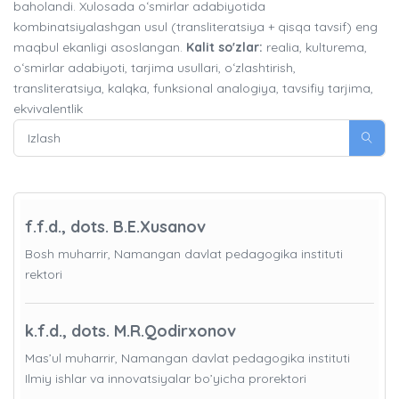
baholandi. Xulosada oʻsmirlar adabiyotida
kombinatsiyalashgan usul (transliteratsiya + qisqa tavsif) eng
maqbul ekanligi asoslangan.
Kalit so'zlar:
realia, kulturema,
oʻsmirlar adabiyoti, tarjima usullari, oʻzlashtirish,
transliteratsiya, kalqka, funksional analogiya, tavsifiy tarjima,
ekvivalentlik
f.f.d., dots. B.E.Xusanov
Bosh muharrir, Namangan davlat pedagogika instituti
rektori
k.f.d., dots. M.R.Qodirxonov
Mas’ul muharrir, Namangan davlat pedagogika instituti
Ilmiy ishlar va innovatsiyalar bo’yicha prorektori