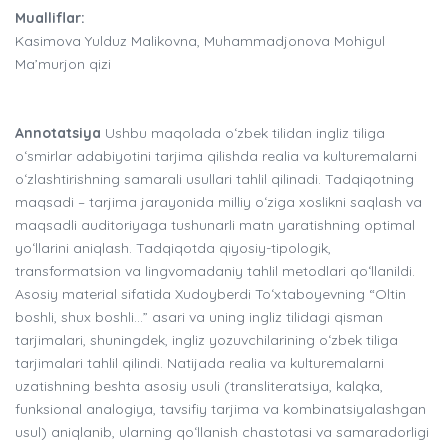
Mualliflar:
Kasimova Yulduz Malikovna, Muhammadjonova Mohigul
Ma’murjon qizi
Annotatsiya
Ushbu maqolada oʻzbek tilidan ingliz tiliga
oʻsmirlar adabiyotini tarjima qilishda realia va kulturemalarni
oʻzlashtirishning samarali usullari tahlil qilinadi. Tadqiqotning
maqsadi – tarjima jarayonida milliy oʻziga xoslikni saqlash va
maqsadli auditoriyaga tushunarli matn yaratishning optimal
yoʻllarini aniqlash. Tadqiqotda qiyosiy-tipologik,
transformatsion va lingvomadaniy tahlil metodlari qoʻllanildi.
Asosiy material sifatida Xudoyberdi Toʻxtaboyevning “Oltin
boshli, shux boshli…” asari va uning ingliz tilidagi qisman
tarjimalari, shuningdek, ingliz yozuvchilarining oʻzbek tiliga
tarjimalari tahlil qilindi. Natijada realia va kulturemalarni
uzatishning beshta asosiy usuli (transliteratsiya, kalqka,
funksional analogiya, tavsifiy tarjima va kombinatsiyalashgan
usul) aniqlanib, ularning qoʻllanish chastotasi va samaradorligi