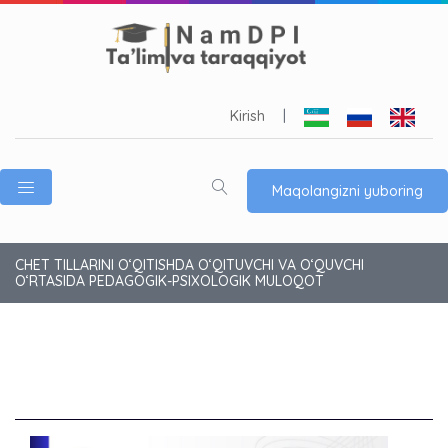
Kirish
|
Maqolangizni yuboring
CHET TILLARINI O‘QITISHDA O‘QITUVCHI VA O‘QUVCHI
O‘RTASIDA PEDAGOGIK-PSIXOLOGIK MULOQOT