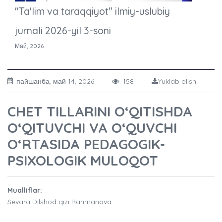
"Ta'lim va taraqqiyot" ilmiy-uslubiy
jurnali 2026-yil 3-soni
Май, 2026
пайшанба, май 14, 2026
158
Yuklab olish
CHET TILLARINI O‘QITISHDA
O‘QITUVCHI VA O‘QUVCHI
O‘RTASIDA PEDAGOGIK-
PSIXOLOGIK MULOQOT
Mualliflar:
Sevara Dilshod qizi Rahmanova