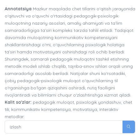
Annotatsiya
Mazkur maqolada chet tillarini o‘qitish jarayonida
o‘qituvchi va o‘quvchi o‘rtasidagi pedagogik-psixologik
muloqotning nazariy asoslari, amaliy ahamiyati va ta’lim
samaradorligiga ta’siri kompleks tarzda tahlil etiladi. Tadqiqot
davomida muloqotning kommunikativ kompetensiyani
shakllantirishdagi o‘rni, o‘quvchilarning psixologik holatiga
ta’siri hamda motivatsiyani oshirishdagi roli ochib beriladi.
Shuningdek, samarali pedagogik muloqotni tashkil etishning
metodik modeli ishlab chiqilib, tajriba-sinov ishlari orqali uning
samaradorligi asoslab beriladi. Natijalar shuni ko‘rsatadiki,
ijobiy pedagogik-psixologik muloqot o‘quvchilarning til
o‘rganishga bo‘lgan qiziqishini oshiradi, nutq faolligini
rivojlantiradi va bilimlarni chuqur o‘zlashtirishga xizmat qiladi.
Kalit so'zlar:
pedagogik muloqot, psixologik yondashuv, chet
tili, kommunikativ kompetensiya, motivatsiya, interaktiv
metodlar.