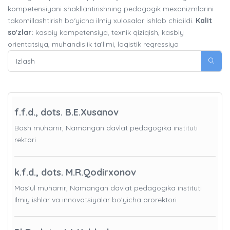
kompetensiyani shakllantirishning pedagogik mexanizmlarini
takomillashtirish bo‘yicha ilmiy xulosalar ishlab chiqildi.
Kalit
so'zlar:
kasbiy kompetensiya, texnik qiziqish, kasbiy
orientatsiya, muhandislik ta’limi, logistik regressiya
f.f.d., dots. B.E.Xusanov
Bosh muharrir, Namangan davlat pedagogika instituti
rektori
k.f.d., dots. M.R.Qodirxonov
Mas’ul muharrir, Namangan davlat pedagogika instituti
Ilmiy ishlar va innovatsiyalar bo’yicha prorektori