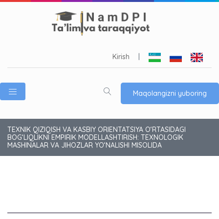
Kirish
|
Maqolangizni yuboring
TEXNIK QIZIQISH VA KASBIY ORIENTATSIYA O‘RTASIDAGI
BOG‘LIQLIKNI EMPIRIK MODELLASHTIRISH: TEXNOLOGIK
MASHINALAR VA JIHOZLAR YO‘NALISHI MISOLIDA