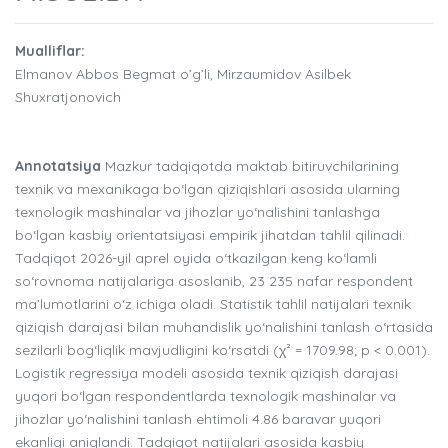
Mualliflar:
Elmanov Abbos Begmat o’g’li, Mirzaumidov Asilbek
Shuxratjonovich
Annotatsiya
Mazkur tadqiqotda maktab bitiruvchilarining
texnik va mexanikaga bo‘lgan qiziqishlari asosida ularning
texnologik mashinalar va jihozlar yo‘nalishini tanlashga
bo‘lgan kasbiy orientatsiyasi empirik jihatdan tahlil qilinadi.
Tadqiqot 2026-yil aprel oyida o‘tkazilgan keng ko‘lamli
so‘rovnoma natijalariga asoslanib, 23 235 nafar respondent
ma’lumotlarini o‘z ichiga oladi. Statistik tahlil natijalari texnik
qiziqish darajasi bilan muhandislik yo‘nalishini tanlash o‘rtasida
sezilarli bog‘liqlik mavjudligini ko‘rsatdi (χ² = 1709.98; p < 0.001).
Logistik regressiya modeli asosida texnik qiziqish darajasi
yuqori bo‘lgan respondentlarda texnologik mashinalar va
jihozlar yo‘nalishini tanlash ehtimoli 4.86 baravar yuqori
ekanligi aniqlandi. Tadqiqot natijalari asosida kasbiy