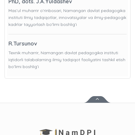
PhD, dots. J.A.Yuldashev
Mas’ul muharrir o’rinbosari, Namangan davlat pedagogika
instituti Ilmiy tadqiqotlar, innovatsiyalar va ilmiy-pedagogik
kadrlar tayyorlash bo'limi boshlig’i
R.Tursunov
Texnik muharrir, Namangan davlat pedagogika instituti
Iqtidorli talabalarning ilmiy tadqiqot faoliyatini tashkil etish
bo'limi boshlig’i