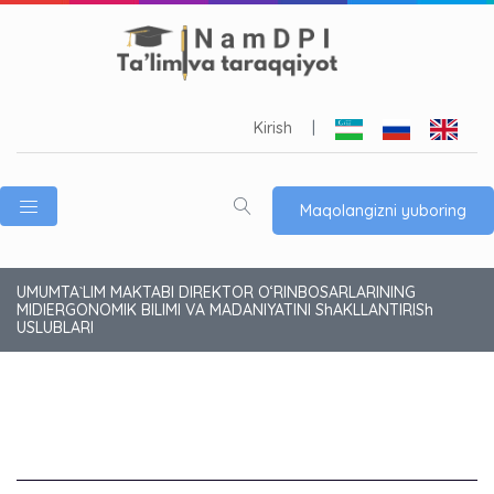
Kirish
|
Maqolangizni yuboring
UMUMTA`LIM MAKTABI DIREKTOR O‘RINBOSARLARINING
MIDIERGONOMIK BILIMI VA MADANIYATINI ShAKLLANTIRISh
USLUBLARI