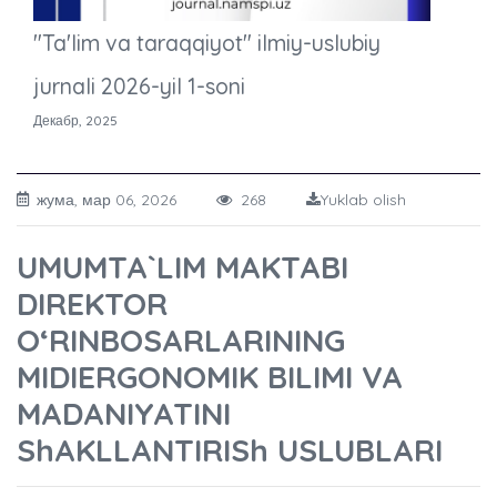
"Ta'lim va taraqqiyot" ilmiy-uslubiy
jurnali 2026-yil 1-soni
Декабр, 2025
жума, мар 06, 2026
268
Yuklab olish
UMUMTA`LIM MAKTABI
DIREKTOR
O‘RINBOSARLARINING
MIDIERGONOMIK BILIMI VA
MADANIYATINI
ShAKLLANTIRISh USLUBLARI