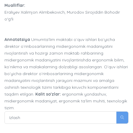
Mualliflar:
Eraliyev Xalimjon Alimbekovich, Murodov Sirojiddin Bohodir
o‘g‘li
Annotatsiya
Umumta’lim maktabi o`quv ishlari bo`yicha
direktor o`rinbosarlarining midiergonomik madaniyatini
rivojlantirish va hozirgi zamon maktab rahbarining
midiergonomik madaniyatini rivojlantirishda ergonomik bilim,
ko`nikma va malakalarning dolzabligi asoslangan. O`quv ishlari
bo`yicha direktor o`rinbosarlarining midiergonomik
madaniyatini rivojlantirish jarayoni mazmuni va amalga
oshirish texnologik tizimi tarkibiga kiruvchi komponentlarni
taqdim etilgan.
Kalit so'zlar:
ergonomik yondashuv,
midiergonomik madaniyat, ergonomik ta’lim muhiti, texnologik
tizim.